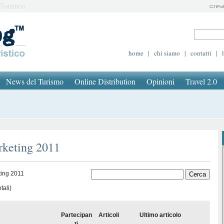
Turistico
home
|
chi siamo
|
contatti
|
News del Turismo
Online Distribution
Opinioni
Travel 2.0
rketing 2011
ting 2011
tali)
Partecipan
Articoli
Ultimo articolo