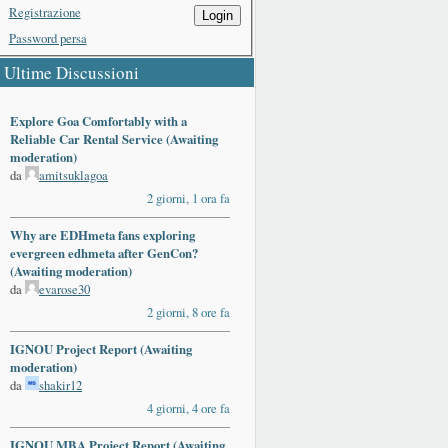
Registrazione
Login
Password persa
Ultime Discussioni
Explore Goa Comfortably with a
Reliable Car Rental Service (Awaiting
moderation)
da
amitsuklagoa
2 giorni, 1 ora fa
Why are EDHmeta fans exploring
evergreen edhmeta after GenCon?
(Awaiting moderation)
da
evarose30
2 giorni, 8 ore fa
IGNOU Project Report (Awaiting
moderation)
da
shakir12
4 giorni, 4 ore fa
IGNOU MBA Project Report (Awaiting