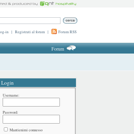
log-in
|
Registrati al forum
|
Forum RSS
Forum
Login
Username:
Password:
Mantienimi connesso