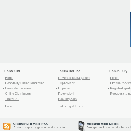
Contenuti
Forum Hot Tag
Community
-
Home
-
Revenue Managament
-
Forum
-
Hospitality Online Marketing
-
TripAdvisor
-
Effettua l'acce
-
News del Turismo
-
Expedia
-
Registrati grati
-
Online Distribution
-
Recensioni
-
Recupera la p
-
Travel 2.0
-
Booking.com
-
Forum
-
Tutti i tag del forum
Sottoscrivi il Feed RSS
Booking Blog Mobile
Resta sempre aggiornato ed in contatto
Naviga direttamente dal tuo cel