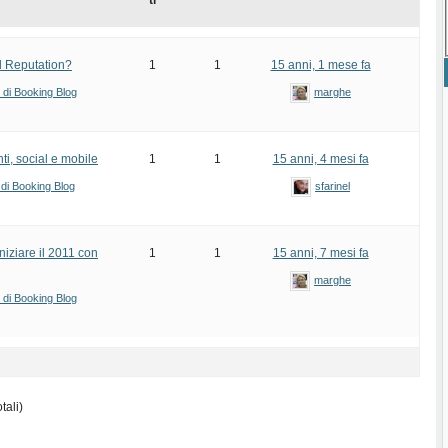
ti
d Reputation?
1
1
15 anni, 1 mese fa
i di Booking Blog
marghe
i, social e mobile
1
1
15 anni, 4 mesi fa
 di Booking Blog
sfarinel
iniziare il 2011 con
1
1
15 anni, 7 mesi fa
marghe
i di Booking Blog
tali)