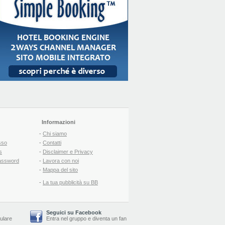
Informazioni
-
Chi siamo
sso
-
Contatti
s
-
Disclaimer e Privacy
assword
-
Lavora con noi
-
Mappa del sito
-
La tua pubblicità su BB
Seguici su Facebook
lulare
Entra nel gruppo
e
diventa un fan