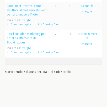
Hotel Best Practice: come
1
1
13 anni fa
sfruttare al massimo gli Eventi
marghe
per promuovere l’hotel
Iniziato da:
marghe
in:
Commenti agli articoli di Booking Blog
3 Brillanti Idee Marketing per
2
3
13 anni, 6 mesi
hotel direttamente da
fa
Booking.com
marghe
Iniziato da:
marghe
in:
Commenti agli articoli di Booking Blog
Stai vedendo 6 discussioni - dal 1 al 6 (di 6 totali)