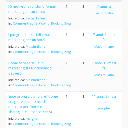
I 5 motivi che rendono l’email
1
1
7 anni fa
marketing un successo
Sacha Tellini
Iniziato da:
Sacha Tellini
in:
Commenti agli articoli di Booking Blog
I più grandi errori di email
1
1
7 anni, 3 mesi
marketing per un hotel
fa
Iniziato da:
Massimiliano
Massimiliano
in:
Commenti agli articoli di Booking Blog
Come sapere se il tuo
1
1
7 anni, 10 mesi
marketing sta funzionando
fa
davvero
Massimiliano
Iniziato da:
Massimiliano
in:
Commenti agli articoli di Booking Blog
Siete pronti a cambiare? Come
1
1
11 anni, 2 mesi
scegliere una nicchia di
fa
mercato per l’hotel e
marghe
sbaragliare la concorrenza
Iniziato da:
marghe
in:
Commenti agli articoli di Booking Blog