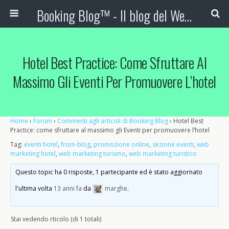
Booking Blog™ - Il blog del Web Marketing Turistico
Hotel Best Practice: Come Sfruttare Al
Massimo Gli Eventi Per Promuovere L’hotel
Home
›
Forum
›
Commenti agli articoli di Booking Blog
›
Hotel Best
Practice: come sfruttare al massimo gli Eventi per promuovere l’hotel
Tag:
eventi hotel
,
from-blog
,
promozione online
,
sezione eventi
,
web
marketing hotel
,
web marketing turismo
,
web marketing turistico
Questo topic ha 0 risposte, 1 partecipante ed è stato aggiornato
l'ultima volta
13 anni fa
da
marghe
.
Stai vedendo rticolo (di 1 totali)