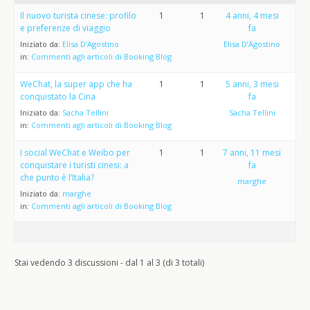
Il nuovo turista cinese: profilo
1
1
4 anni, 4 mesi
e preferenze di viaggio
fa
Iniziato da:
Elisa D’Agostino
Elisa D’Agostino
in:
Commenti agli articoli di Booking Blog
WeChat, la super app che ha
1
1
5 anni, 3 mesi
conquistato la Cina
fa
Iniziato da:
Sacha Tellini
Sacha Tellini
in:
Commenti agli articoli di Booking Blog
I social WeChat e Weibo per
1
1
7 anni, 11 mesi
conquistare i turisti cinesi: a
fa
che punto è l’Italia?
marghe
Iniziato da:
marghe
in:
Commenti agli articoli di Booking Blog
Stai vedendo 3 discussioni - dal 1 al 3 (di 3 totali)