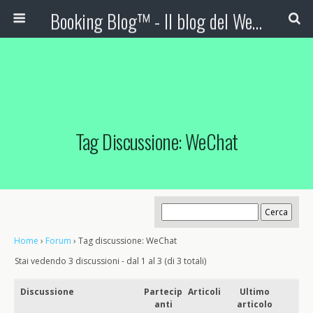
Booking Blog™ - Il blog del Web Marketing Turistico
Tag Discussione: WeChat
Home
›
Forum
›
Tag discussione: WeChat
Stai vedendo 3 discussioni - dal 1 al 3 (di 3 totali)
Discussione
Partecip
Articoli
Ultimo
anti
articolo