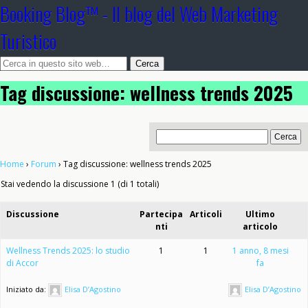
Booking Blog™ - Il blog del Web Marketing
Turistico
Tag discussione: wellness trends 2025
Home
›
Forum
›
Tag discussione: wellness trends 2025
Stai vedendo la discussione 1 (di 1 totali)
Discussione
Partecipa
Articoli
Ultimo
nti
articolo
Wellness Trends 2025: lo studio
1
1
1 anno, 8 mesi
di Accor
fa
Iniziato da:
Elisa D’Agostino
Elisa D’Agostino