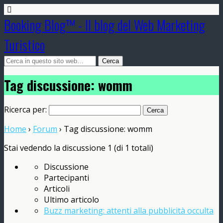
Booking Blog™ - Il blog del Web Marketing
Turistico
Tag discussione: womm
Ricerca per:
Home
›
Forum
›
Tag discussione: womm
Stai vedendo la discussione 1 (di 1 totali)
Discussione
Partecipanti
Articoli
Ultimo articolo
Buzz marketing: attenti alla pubblicità occulta