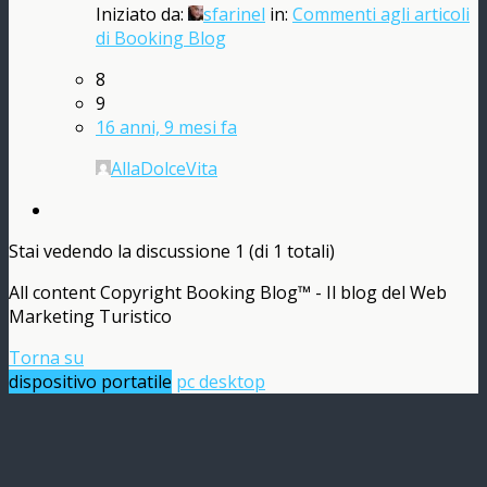
Iniziato da:
sfarinel
in:
Commenti agli articoli
di Booking Blog
8
9
16 anni, 9 mesi fa
AllaDolceVita
Stai vedendo la discussione 1 (di 1 totali)
All content Copyright Booking Blog™ - Il blog del Web
Marketing Turistico
Torna su
dispositivo portatile
pc desktop