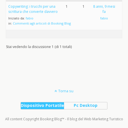
Copywriting: i trucchi per una
1
1
8 anni, 9 mesi
scrittura che converte davvero
fa
Iniziato da:
fabio
fabio
in:
Commenti agli articoli di Booking Blog
Stai vedendo la discussione 1 (di 1 totali)
Torna su
Dispositivo Portatile
Pc Desktop
All content Copyright Booking Blog™ - Il blog del Web Marketing Turistico