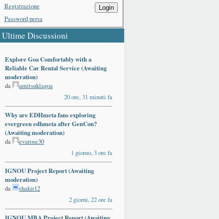
Registrazione
Login
Password persa
Ultime Discussioni
Explore Goa Comfortably with a
Reliable Car Rental Service (Awaiting
moderation)
da
amitsuklagoa
20 ore, 31 minuti fa
Why are EDHmeta fans exploring
evergreen edhmeta after GenCon?
(Awaiting moderation)
da
evarose30
1 giorno, 3 ore fa
IGNOU Project Report (Awaiting
moderation)
da
shakir12
2 giorni, 22 ore fa
IGNOU MBA Project Report (Awaiting