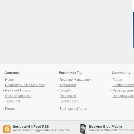
Contenuti
Forum Hot Tag
Community
-
Home
-
Revenue Managament
-
Forum
-
Hospitality Online Marketing
-
TripAdvisor
-
Effettua l'acce
-
News del Turismo
-
Expedia
-
Registrati grati
-
Online Distribution
-
Recensioni
-
Recupera la p
-
Travel 2.0
-
Booking.com
-
Forum
-
Tutti i tag del forum
Sottoscrivi il Feed RSS
Booking Blog Mobile
Resta sempre aggiornato ed in contatto
Naviga direttamente dal tuo cel