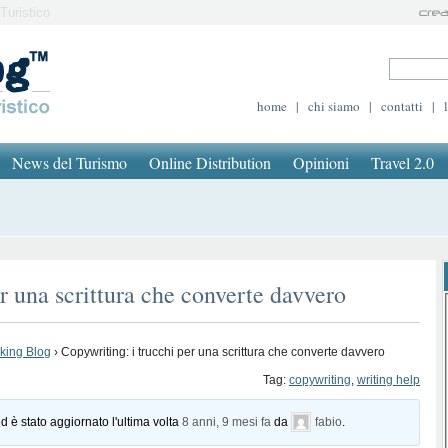
Turistico
home
|
chi siamo
|
contatti
|
News del Turismo
Online Distribution
Opinioni
Travel 2.0
r una scrittura che converte davvero
oking Blog
›
Copywriting: i trucchi per una scrittura che converte davvero
Tag:
copywriting
,
writing help
d è stato aggiornato l'ultima volta
8 anni, 9 mesi fa
da
fabio
.