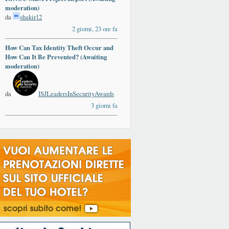
moderation)
da
shakir12
2 giorni, 23 ore fa
How Can Tax Identity Theft Occur and
How Can It Be Prevented? (Awaiting
moderation)
da
ISJLeadersInSecurityAwards
3 giorni fa