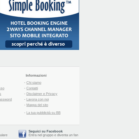
Informazioni
-
Chi siamo
sso
-
Contatti
s
-
Disclaimer e Privacy
assword
-
Lavora con noi
-
Mappa del sito
-
La tua pubblicità su BB
Seguici su Facebook
lulare
Entra nel gruppo
e
diventa un fan