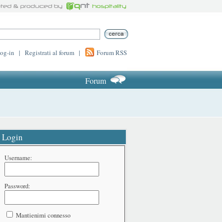
log-in
|
Registrati al forum
|
Forum RSS
Forum
Login
Username:
Password:
Mantienimi connesso