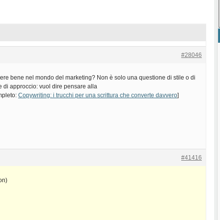
#28046
vere bene nel mondo del marketing? Non è solo una questione di stile o di
e di approccio: vuol dire pensare alla
ompleto:
Copywriting: i trucchi per una scrittura che converte davvero
]
#41416
on)