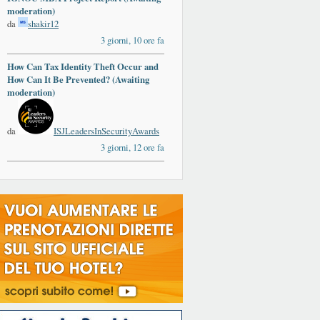
moderation)
da
shakir12
3 giorni, 10 ore fa
How Can Tax Identity Theft Occur and
How Can It Be Prevented? (Awaiting
moderation)
da
ISJLeadersInSecurityAwards
3 giorni, 12 ore fa