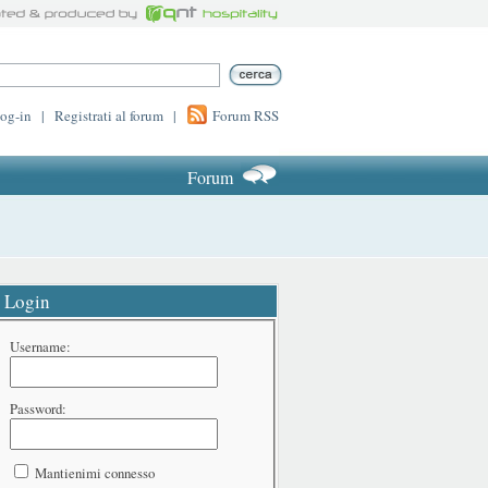
log-in
|
Registrati al forum
|
Forum RSS
Forum
Login
Username:
Password:
Mantienimi connesso