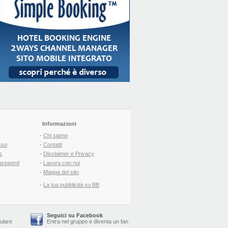
Informazioni
-
Chi siamo
sso
-
Contatti
s
-
Disclaimer e Privacy
assword
-
Lavora con noi
-
Mappa del sito
-
La tua pubblicità su BB
Seguici su Facebook
lulare
Entra nel gruppo
e
diventa un fan