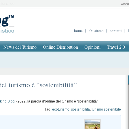
Turistico
home
|
chi siamo
|
contatti
|
News del Turismo
Online Distribution
Opinioni
Travel 2.0
del turismo è “sostenibilità”
oking Blog
›
2022, la parola d’ordine del turismo è “sostenibilità”
Tag:
ecoturismo
,
sostenibilità
,
turismo sostenibile