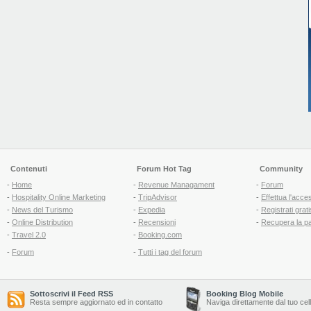
Contenuti
Forum Hot Tag
Community
-
Home
-
Revenue Managament
-
Forum
-
Hospitality Online Marketing
-
TripAdvisor
-
Effettua l'acce
-
News del Turismo
-
Expedia
-
Registrati grati
-
Online Distribution
-
Recensioni
-
Recupera la p
-
Travel 2.0
-
Booking.com
-
Forum
-
Tutti i tag del forum
Sottoscrivi il Feed RSS
Booking Blog Mobile
Resta sempre aggiornato ed in contatto
Naviga direttamente dal tuo cel