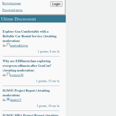
Registrazione
Login
Password persa
Ultime Discussioni
Explore Goa Comfortably with a
Reliable Car Rental Service (Awaiting
moderation)
da
amitsuklagoa
1 giorno, 8 ore fa
Why are EDHmeta fans exploring
evergreen edhmeta after GenCon?
(Awaiting moderation)
da
evarose30
1 giorno, 15 ore fa
IGNOU Project Report (Awaiting
moderation)
da
shakir12
3 giorni, 10 ore fa
IGNOU MBA Project Report (Awaiting