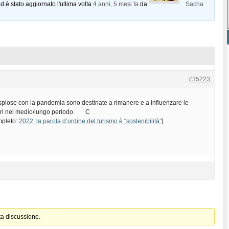
d è stato aggiornato l'ultima volta
4 anni, 5 mesi fa
da
Sacha
#35223
plose con la pandemia sono destinate a rimanere e a influenzare le
tori nel medio/lungo periodo. C
ompleto:
2022, la parola d’ordine del turismo è “sostenibilità”
]
ta discussione.