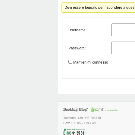
Devi essere loggato per rispondere a ques
Username:
Password:
Mantienimi connesso
Telefono: +39 055 705718
Fax: +39 055 7193549