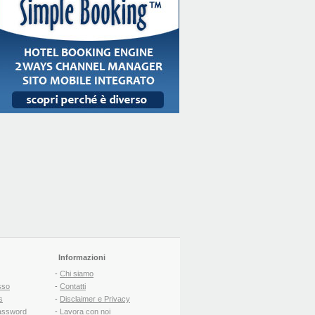
Informazioni
-
Chi siamo
sso
-
Contatti
s
-
Disclaimer e Privacy
assword
-
Lavora con noi