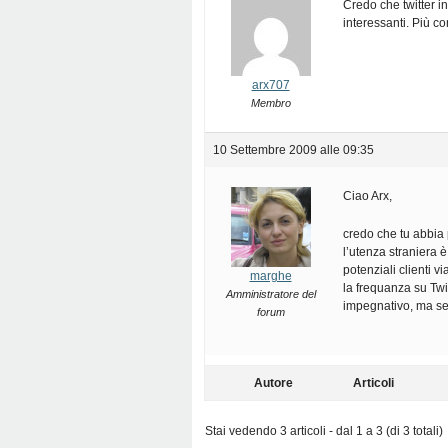
Credo che twitter in
interessanti. Più co
arx707
Membro
10 Settembre 2009 alle 09:35
Ciao Arx,
credo che tu abbia 
l’utenza straniera è
potenziali clienti v
marghe
la frequanza su Twi
Amministratore del
impegnativo, ma se b
forum
Autore
Articoli
Stai vedendo 3 articoli - dal 1 a 3 (di 3 totali)