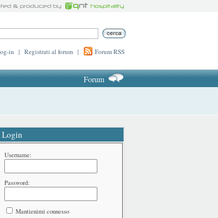
log-in
|
Registrati al forum
|
Forum RSS
Forum
Login
Username:
Password:
Mantienimi connesso