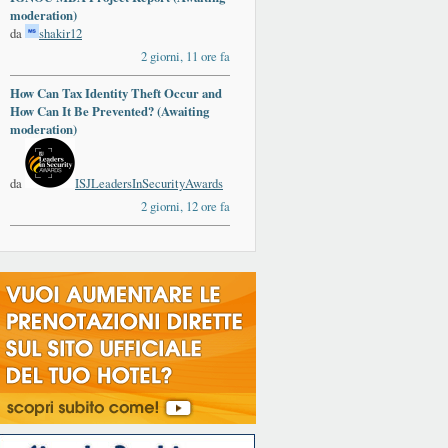
moderation)
da
shakir12
2 giorni, 11 ore fa
How Can Tax Identity Theft Occur and
How Can It Be Prevented? (Awaiting
moderation)
da
ISJLeadersInSecurityAwards
2 giorni, 12 ore fa