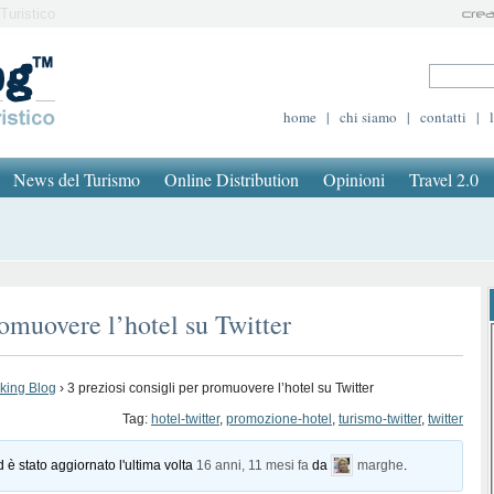
Turistico
home
|
chi siamo
|
contatti
|
News del Turismo
Online Distribution
Opinioni
Travel 2.0
romuovere l’hotel su Twitter
oking Blog
›
3 preziosi consigli per promuovere l’hotel su Twitter
Tag:
hotel-twitter
,
promozione-hotel
,
turismo-twitter
,
twitter
d è stato aggiornato l'ultima volta
16 anni, 11 mesi fa
da
marghe
.