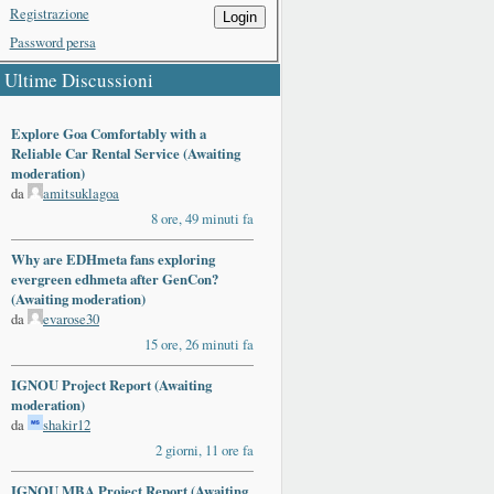
Registrazione
Login
Password persa
Ultime Discussioni
Explore Goa Comfortably with a
Reliable Car Rental Service (Awaiting
moderation)
da
amitsuklagoa
8 ore, 49 minuti fa
Why are EDHmeta fans exploring
evergreen edhmeta after GenCon?
(Awaiting moderation)
da
evarose30
15 ore, 26 minuti fa
IGNOU Project Report (Awaiting
moderation)
da
shakir12
2 giorni, 11 ore fa
IGNOU MBA Project Report (Awaiting