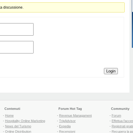
ta discussione.
Login
Contenuti
Forum Hot Tag
Community
-
Home
-
Revenue Managament
-
Forum
-
Hospitality Online Marketing
-
TripAdvisor
-
Effettua l'acce
-
News del Turismo
-
Expedia
-
Registrati grati
-
Online Distribution
-
Recensioni
-
Recupera la p