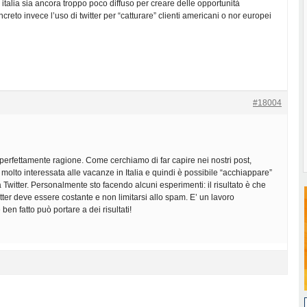
 italia sia ancora troppo poco diffuso per creare delle opportunità
ncreto invece l’uso di twitter per “catturare” clienti americani o nor europei
#18004
perfettamente ragione. Come cerchiamo di far capire nei nostri post,
 molto interessata alle vacanze in Italia e quindi è possibile “acchiappare”
ia Twitter. Personalmente sto facendo alcuni esperimenti: il risultato è che
tter deve essere costante e non limitarsi allo spam. E’ un lavoro
en fatto può portare a dei risultati!