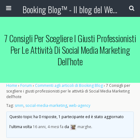
Booking Blog™ - Il blog del Web Marketing Turistico
7 Consigli Per Scegliere I Giusti Professionisti
Per Le Attività Di Social Media Marketing
Dell’hote
Home
›
Forum
›
Commenti agli articoli di Booking Blog
›
7 Consigli per
scegliere i giusti professionisti per le attività di Social Media Marketing
dell’hote
Tag:
smm
,
social-media-marketing
,
web-agency
Questo topic ha 0 risposte, 1 partecipante ed è stato aggiornato
l'ultima volta
16 anni, 4 mesi fa
da
marghe
.