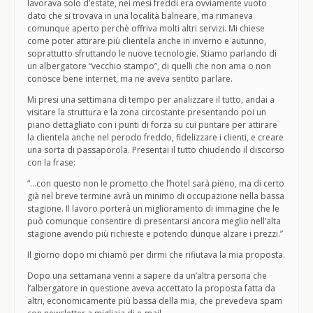
lavorava solo d’estate, nei mesi freddi era ovviamente vuoto
dato che si trovava in una località balneare, ma rimaneva
comunque aperto perchè offriva molti altri servizi. Mi chiese
come poter attirare più clientela anche in inverno e autunno,
soprattutto sfruttando le nuove tecnologie. Stiamo parlando di
un albergatore “vecchio stampo”, di quelli che non ama o non
conosce bene internet, ma ne aveva sentito parlare.
Mi presi una settimana di tempo per analizzare il tutto, andai a
visitare la struttura e la zona circostante presentando poi un
piano dettagliato con i punti di forza su cui puntare per attirare
la clientela anche nel perodo freddo, fidelizzare i clienti, e creare
una sorta di passaporola. Presentai il tutto chiudendo il discorso
con la frase:
“…con questo non le prometto che l’hotel sarà pieno, ma di certo
già nel breve termine avrà un minimo di occupazione nella bassa
stagione. Il lavoro porterà un miglioramento di immagine che le
può comunque consentire di presentarsi ancora meglio nell’alta
stagione avendo più richieste e potendo dunque alzare i prezzi.”
Il giorno dopo mi chiamò per dirmi che rifiutava la mia proposta.
Dopo una settamana venni a sapere da un’altra persona che
l’albergatore in questione aveva accettato la proposta fatta da
altri, economicamente più bassa della mia, che prevedeva spam