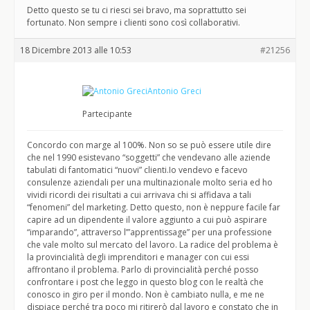
Detto questo se tu ci riesci sei bravo, ma soprattutto sei
fortunato. Non sempre i clienti sono così collaborativi.
18 Dicembre 2013 alle 10:53
#21256
Antonio Greci
Partecipante
Concordo con marge al 100%. Non so se può essere utile dire
che nel 1990 esistevano “soggetti” che vendevano alle aziende
tabulati di fantomatici “nuovi” clienti.Io vendevo e facevo
consulenze aziendali per una multinazionale molto seria ed ho
vividi ricordi dei risultati a cui arrivava chi si affidava a tali
“fenomeni” del marketing. Detto questo, non è neppure facile far
capire ad un dipendente il valore aggiunto a cui può aspirare
“imparando”, attraverso l’”apprentissage” per una professione
che vale molto sul mercato del lavoro. La radice del problema è
la provincialità degli imprenditori e manager con cui essi
affrontano il problema. Parlo di provincialità perché posso
confrontare i post che leggo in questo blog con le realtà che
conosco in giro per il mondo. Non è cambiato nulla, e me ne
dispiace perché tra poco mi ritirerò dal lavoro e constato che in