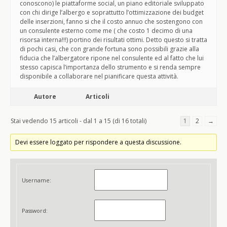
conoscono) le piattaforme social, un piano editoriale sviluppato
con chi dirige l’albergo e soprattutto l’ottimizzazione dei budget
delle inserzioni, fanno si che il costo annuo che sostengono con
un consulente esterno come me ( che costo 1 decimo di una
risorsa interna!!!) portino dei risultati ottimi. Detto questo si tratta
di pochi casi, che con grande fortuna sono possibili grazie alla
fiducia che l’albergatore ripone nel consulente ed al fatto che lui
stesso capisca l’importanza dello strumento e si renda sempre
disponibile a collaborare nel pianificare questa attività.
Autore
Articoli
Stai vedendo 15 articoli - dal 1 a 15 (di 16 totali)
1
2
→
Devi essere loggato per rispondere a questa discussione.
Username:
Password: