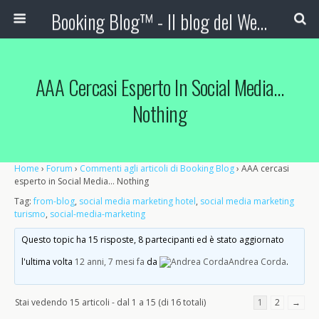
Booking Blog™ - Il blog del Web Marketing Turistico
AAA Cercasi Esperto In Social Media…
Nothing
Home
›
Forum
›
Commenti agli articoli di Booking Blog
›
AAA cercasi
esperto in Social Media… Nothing
Tag:
from-blog
,
social media marketing hotel
,
social media marketing
turismo
,
social-media-marketing
Questo topic ha 15 risposte, 8 partecipanti ed è stato aggiornato
l'ultima volta
12 anni, 7 mesi fa
da
Andrea Corda
.
Stai vedendo 15 articoli - dal 1 a 15 (di 16 totali)
1
2
→