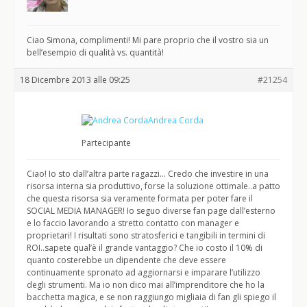
Ciao Simona, complimenti! Mi pare proprio che il vostro sia un
bell’esempio di qualità vs. quantità!
18 Dicembre 2013 alle 09:25
#21254
Andrea Corda
Partecipante
Ciao! Io sto dall’altra parte ragazzi… Credo che investire in una
risorsa interna sia produttivo, forse la soluzione ottimale..a patto
che questa risorsa sia veramente formata per poter fare il
SOCIAL MEDIA MANAGER! Io seguo diverse fan page dall’esterno
e lo faccio lavorando a stretto contatto con manager e
proprietari! I risultati sono stratosferici e tangibili in termini di
ROI..sapete qual’è il grande vantaggio? Che io costo il 10% di
quanto costerebbe un dipendente che deve essere
continuamente spronato ad aggiornarsi e imparare l’utilizzo
degli strumenti. Ma io non dico mai all’imprenditore che ho la
bacchetta magica, e se non raggiungo migliaia di fan gli spiego il