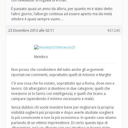
con newsletter a migliaia di e-mail.
È passato quasi un anno da allora, per quanto mi è stato detto
l’altro giorno, l’albergo continua ad essere aperto ma da metà
ottobre è quasi sempre vuoto….
23 Dicembre 2013 alle 02:11
#21240
Vincenzo21
Membro
Non posso che condividere del tutto anche gli argomenti
riportati nei commenti, soprattutto quelli di Antonio e Marghe
C’è una cosa che ho notato, soprattutto qui a Roma, dove vivo e
lavoro. Gli albergatori si dividono in due categorie, quelli che
investono (e lo fanno con intelligenza), e quelli che tirano a
campare (spendendo il minimo necessario e male).
Senza dubbio chi vuole investire bene per migliorare la propria
visibilità vaglierà più proposte e dopo averle studiate sceglierà
la più convincente e non la più economica. In questo caso stiamo
parlando di un ottimo imprenditore. Di certo questo tipo di
albergatore avrà un albergo con una struttura in buono stato,