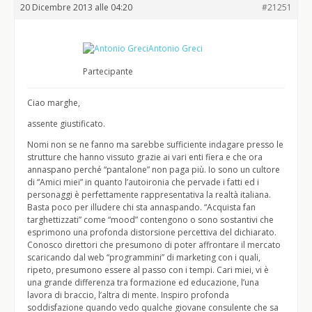
20 Dicembre 2013 alle 04:20
#21251
Antonio Greci
Partecipante
Ciao marghe,
assente giustificato.
Nomi non se ne fanno ma sarebbe sufficiente indagare presso le
strutture che hanno vissuto grazie ai vari enti fiera e che ora
annaspano perché “pantalone” non paga più. Io sono un cultore
di “Amici miei” in quanto l’autoironia che pervade i fatti ed i
personaggi è perfettamente rappresentativa la realtà italiana.
Basta poco per illudere chi sta annaspando. “Acquista fan
targhettizzati” come “mood” contengono o sono sostantivi che
esprimono una profonda distorsione percettiva del dichiarato.
Conosco direttori che presumono di poter affrontare il mercato
scaricando dal web “programmini” di marketing con i quali,
ripeto, presumono essere al passo con i tempi. Cari miei, vi è
una grande differenza tra formazione ed educazione, l’una
lavora di braccio, l’altra di mente. Inspiro profonda
soddisfazione quando vedo qualche giovane consulente che sa