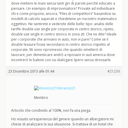
dove mettere le mani senza tanti giri di parole perché educato a
pensare. Un esempio di improvvisatore? Provate ad individuare
chi e come propone, ancora, “Files di competitors” basandosi su
modelli di calcolo superati e chiedetene un riscontro matematico
oggettivo. Ne sentirete e vederete delle belle; tipo: analisi delle
tariffe double use single per corporate in centro storico, ripeto,
double use single in centro storico in zona ztl. Che ne dite? Ideale
per i corporate che arrivano in auto, non vi pare? Come se il
double leasure fosse secondario in centro storico rispetto al
corporate. Mi sono ripromesso che quando smetterò di
lavorare, per dimenticare andrò a riposare in sud america dove
incontrerò le balene con cui dialogare.Spero senza stressarle.
23 Dicembre 2013 alle 01:44
#21239
Vincenzo21
Membro
Articolo che condivido al 100%, non fa una piega.
Ho vissuto un’esperienza del genere quando un albergatore mi
chiese di analizzare la sua situazione. Si trattava di un hotel che