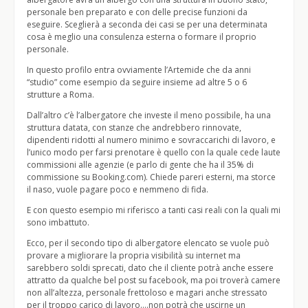
personale ben preparato e con delle precise funzioni da
eseguire. Sceglierà a seconda dei casi se per una determinata
cosa è meglio una consulenza esterna o formare il proprio
personale.
In questo profilo entra ovviamente l’Artemide che da anni
“studio” come esempio da seguire insieme ad altre 5 o 6
strutture a Roma.
Dall’altro c’è l’albergatore che investe il meno possibile, ha una
struttura datata, con stanze che andrebbero rinnovate,
dipendenti ridotti al numero minimo e sovraccarichi di lavoro, e
l’unico modo per farsi prenotare è quello con la quale cede laute
commissioni alle agenzie (e parlo di gente che ha il 35% di
commissione su Booking.com). Chiede pareri esterni, ma storce
il naso, vuole pagare poco e nemmeno di fida.
E con questo esempio mi riferisco a tanti casi reali con la quali mi
sono imbattuto.
Ecco, per il secondo tipo di albergatore elencato se vuole può
provare a migliorare la propria visibilità su internet ma
sarebbero soldi sprecati, dato che il cliente potrà anche essere
attratto da qualche bel post su facebook, ma poi troverà camere
non all’altezza, personale frettoloso e magari anche stressato
per il troppo carico di lavoro….non potrà che uscirne un