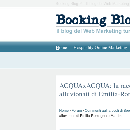
Booking Blog™ – Il blog del Web Marketing 
H
ome
Hospitality Online Marketing
ACQUAxACQUA: la raccolt
alluvionati di Emilia-
Home
›
Forum
›
Commenti agli articoli di Bo
alluvionati di Emilia-Romagna e Marche