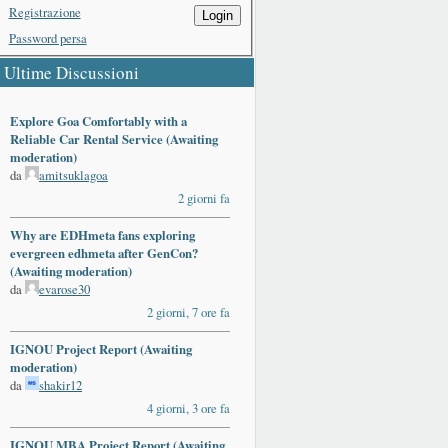
Registrazione
Login
Password persa
Ultime Discussioni
Explore Goa Comfortably with a
Reliable Car Rental Service (Awaiting
moderation)
da
amitsuklagoa
2 giorni fa
Why are EDHmeta fans exploring
evergreen edhmeta after GenCon?
(Awaiting moderation)
da
evarose30
2 giorni, 7 ore fa
IGNOU Project Report (Awaiting
moderation)
da
shakir12
4 giorni, 3 ore fa
IGNOU MBA Project Report (Awaiting