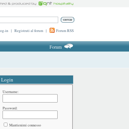
log-in
|
Registrati al forum
|
Forum RSS
Forum
Login
Username:
Password:
Mantienimi connesso