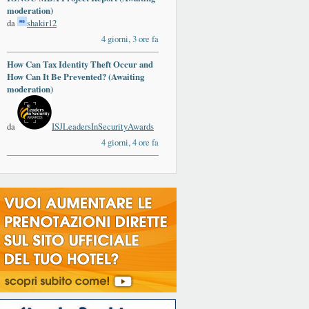
moderation)
da
shakir12
4 giorni, 3 ore fa
How Can Tax Identity Theft Occur and
How Can It Be Prevented? (Awaiting
moderation)
da
ISJLeadersInSecurityAwards
4 giorni, 4 ore fa