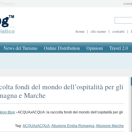
Turistico
home
|
chi siamo
|
contatti
|
News del Turismo
Online Distribution
Opinioni
Travel 2.0
a fondi del mondo dell’ospitalità per gli
Romagna e Marche
oking Blog
›
ACQUAxACQUA: la raccolta fondi del mondo dell’ospitalità per gli
Tag:
ACQUAxACQUA
,
Alluvione Emilia-Romagna
,
Alluvione Marche