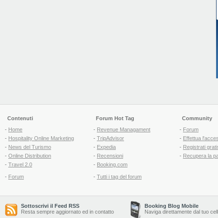
Contenuti
Forum Hot Tag
Community
-
Home
-
Revenue Managament
-
Forum
-
Hospitality Online Marketing
-
TripAdvisor
-
Effettua l'acce
-
News del Turismo
-
Expedia
-
Registrati grati
-
Online Distribution
-
Recensioni
-
Recupera la p
-
Travel 2.0
-
Booking.com
-
Forum
-
Tutti i tag del forum
Sottoscrivi il Feed RSS
Booking Blog Mobile
Resta sempre aggiornato ed in contatto
Naviga direttamente dal tuo cel