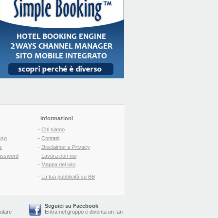
Informazioni
-
Chi siamo
sso
-
Contatti
s
-
Disclaimer e Privacy
assword
-
Lavora con noi
-
Mappa del sito
-
La tua pubblicità su BB
Seguici su Facebook
lulare
Entra nel gruppo
e
diventa un fan