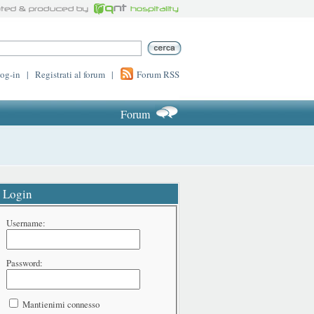
log-in
|
Registrati al forum
|
Forum RSS
Forum
Login
Username:
Password:
Mantienimi connesso