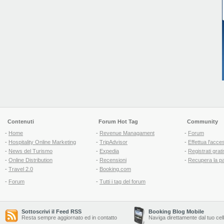
Contenuti
Forum Hot Tag
Community
-
Home
-
Revenue Managament
-
Forum
-
Hospitality Online Marketing
-
TripAdvisor
-
Effettua l'acce
-
News del Turismo
-
Expedia
-
Registrati grati
-
Online Distribution
-
Recensioni
-
Recupera la p
-
Travel 2.0
-
Booking.com
-
Forum
-
Tutti i tag del forum
Sottoscrivi il Feed RSS
Booking Blog Mobile
Resta sempre aggiornato ed in contatto
Naviga direttamente dal tuo cel