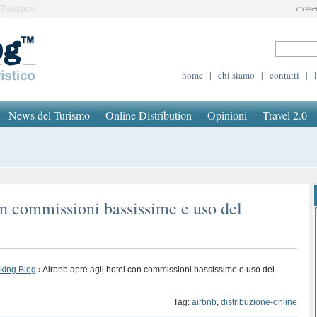
Turistico
home
|
chi siamo
|
contatti
|
News del Turismo
Online Distribution
Opinioni
Travel 2.0
on commissioni bassissime e uso del
oking Blog
›
Airbnb apre agli hotel con commissioni bassissime e uso del
Tag:
airbnb
,
distribuzione-online