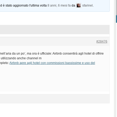
d è stato aggiornato l'ultima volta
8 anni, 6 mesi fa
da
sfarinel
.
#28476
nell’aria da un po’, ma ora è ufficiale: Airbnb consentirà agli hotel di offrire
io utilizzando anche channel m
mpleto:
Airbnb apre agli hotel con commissioni bassissime e uso del