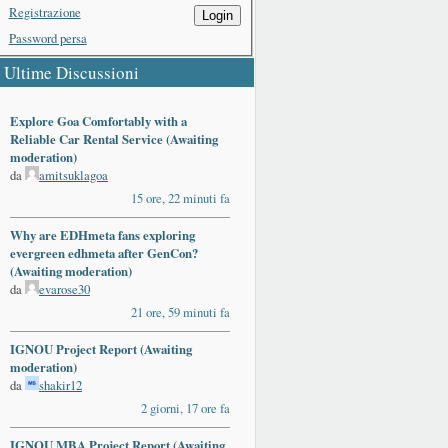
Registrazione
Login
Password persa
Ultime Discussioni
Explore Goa Comfortably with a
Reliable Car Rental Service (Awaiting
moderation)
da
amitsuklagoa
15 ore, 22 minuti fa
Why are EDHmeta fans exploring
evergreen edhmeta after GenCon?
(Awaiting moderation)
da
evarose30
21 ore, 59 minuti fa
IGNOU Project Report (Awaiting
moderation)
da
shakir12
2 giorni, 17 ore fa
IGNOU MBA Project Report (Awaiting