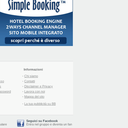
Informazioni
-
Chi siamo
sso
-
Contatti
s
-
Disclaimer e Privacy
assword
-
Lavora con noi
-
Mappa del sito
-
La tua pubblicità su BB
Seguici su Facebook
lulare
Entra nel gruppo
e
diventa un fan