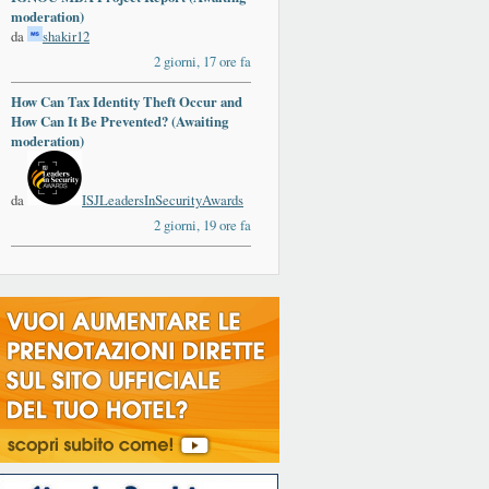
moderation)
da
shakir12
2 giorni, 17 ore fa
How Can Tax Identity Theft Occur and
How Can It Be Prevented? (Awaiting
moderation)
da
ISJLeadersInSecurityAwards
2 giorni, 19 ore fa