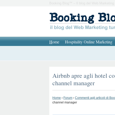
Booking Blog™ – Il blog del Web Marketing 
H
ome
Hospitality Online Marketing
Airbnb apre agli hotel c
channel manager
Home
›
Forum
›
Commenti agli articoli di Bo
channel manager