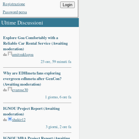
Registrazione
Login
Password persa
Ultime Discussioni
Explore Goa Comfortably with a
Reliable Car Rental Service (Awaiting
moderation)
da
amitsuklagoa
23 ore, 59 minuti fa
Why are EDHmeta fans exploring
evergreen edhmeta after GenCon?
(Awaiting moderation)
da
evarose30
1 giorno, 6 ore fa
IGNOU Project Report (Awaiting
moderation)
da
shakir12
3 giorni, 2 ore fa
IGNOU MBA Project Report (Awaiting