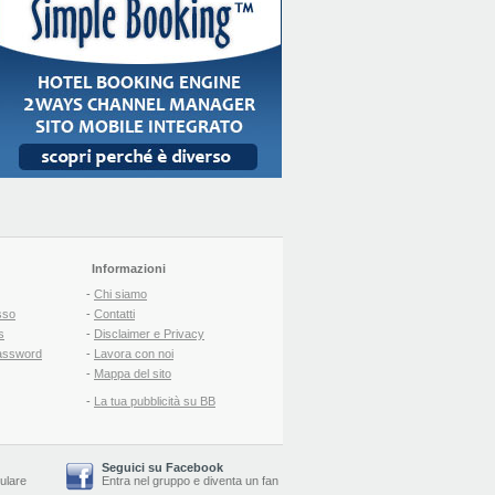
Informazioni
-
Chi siamo
sso
-
Contatti
s
-
Disclaimer e Privacy
assword
-
Lavora con noi
-
Mappa del sito
-
La tua pubblicità su BB
Seguici su Facebook
lulare
Entra nel gruppo
e
diventa un fan