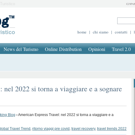
Turistico
home
|
chi siamo
|
contatti
|
News del Turismo
Online Distribution
Opinioni
Travel 2.0
 nel 2022 si torna a viaggiare e a sognare
oking Blog
›
American Express Travel: nel 2022 si torna a viaggiare e a
lobal Travel Trend
,
ritorno viaggi pre covid
,
travel recovery
,
travel trends 2022