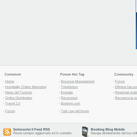
Contenuti
Forum Hot Tag
Community
-
Home
-
Revenue Managament
-
Forum
-
Hospitality Online Marketing
-
TripAdvisor
-
Effettua l'acce
-
News del Turismo
-
Expedia
-
Registrati grati
-
Online Distribution
-
Recensioni
-
Recupera la p
-
Travel 2.0
-
Booking.com
-
Forum
-
Tutti i tag del forum
Sottoscrivi il Feed RSS
Booking Blog Mobile
Resta sempre aggiornato ed in contatto
Naviga direttamente dal tuo cel