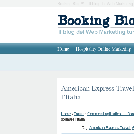
Booking Blog™ – Il blog del Web Marketing 
H
ome
Hospitality Online Marketing
American Express Travel:
l’Italia
Home
›
Forum
›
Commenti agli articoli di Bo
sognare l’Italia
Tag:
American Express Travel
,
G