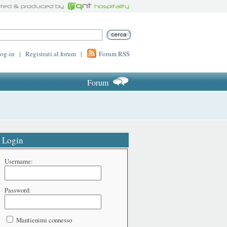
log-in
|
Registrati al forum
|
Forum RSS
Forum
Login
Username:
Password:
Mantienimi connesso