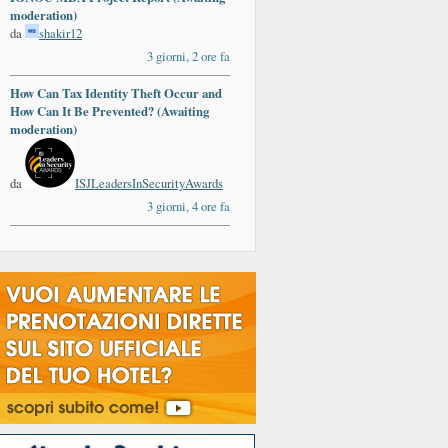
moderation)
da
shakir12
3 giorni, 2 ore fa
How Can Tax Identity Theft Occur and
How Can It Be Prevented? (Awaiting
moderation)
da
ISJLeadersInSecurityAwards
3 giorni, 4 ore fa