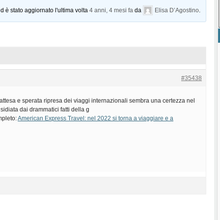
d è stato aggiornato l'ultima volta
4 anni, 4 mesi fa
da
Elisa D’Agostino
.
#35438
 attesa e sperata ripresa dei viaggi internazionali sembra una certezza nel
idiata dai drammatici fatti della g
mpleto:
American Express Travel: nel 2022 si torna a viaggiare e a