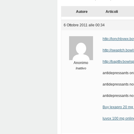
Autore
Articoli
6 Ottobre 2011 alle 00:34
http://lonchbvwx.b
http://swaptch.bow
http://bapttlv.bowl
Anonimo
Inattivo
antidepressants on
antidepressants no
antidepressants no
Buy lexapro 20 mg 
luvox 100 mg onlin