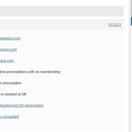
#15523
owlspace.com
lspace.com
space.com
line prescriptions with no membership
n prescription
 rx needed at OK
mastercard UK prescription
e consultant