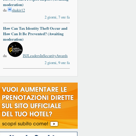
moderation)
da
shakir12
2 giorni, 7 ore fa
How Can Tax Identity Theft Occur and
How Can It Be Prevented? (Awaiting
moderation)
da
ISJLeadersInSecurityAwards
2 giorni, 9 ore fa