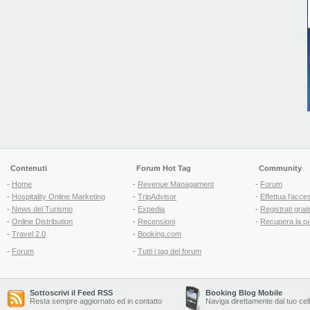
Contenuti
Forum Hot Tag
Community
-
Home
-
Revenue Managament
-
Forum
-
Hospitality Online Marketing
-
TripAdvisor
-
Effettua l'acce
-
News del Turismo
-
Expedia
-
Registrati grati
-
Online Distribution
-
Recensioni
-
Recupera la p
-
Travel 2.0
-
Booking.com
-
Forum
-
Tutti i tag del forum
Sottoscrivi il Feed RSS
Booking Blog Mobile
Resta sempre aggiornato ed in contatto
Naviga direttamente dal tuo cel