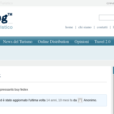
Turistico
home
|
chi siamo
|
contatti
|
News del Turismo
Online Distribution
Opinioni
Travel 2.0
x
epressants buy fedex
d è stato aggiornato l'ultima volta
14 anni, 10 mesi fa
da
Anonimo
.