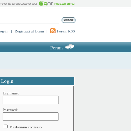
log-in
|
Registrati al forum
|
Forum RSS
Forum
Login
Username:
Password:
Mantienimi connesso