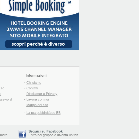
Informazioni
-
Chi siamo
sso
-
Contatti
s
-
Disclaimer e Privacy
assword
-
Lavora con noi
-
Mappa del sito
-
La tua pubblicità su BB
Seguici su Facebook
lulare
Entra nel gruppo
e
diventa un fan