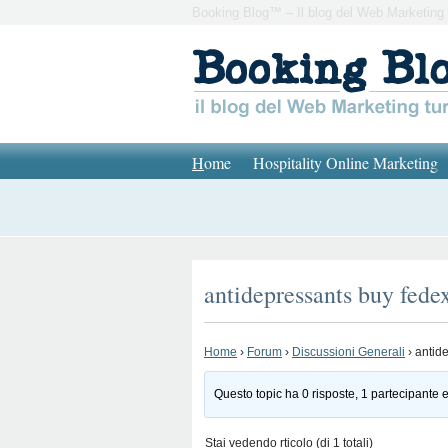
Booking Blog™ – Il blog del Web Marketing 
H
ome
Hospitality Online Marketing
antidepressants buy fede
Home
›
Forum
›
Discussioni Generali
›
antid
Questo topic ha 0 risposte, 1 partecipante e
Stai vedendo rticolo (di 1 totali)