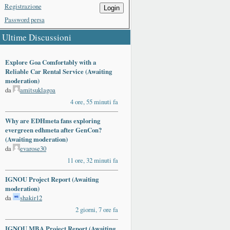
Registrazione
Login
Password persa
Ultime Discussioni
Explore Goa Comfortably with a
Reliable Car Rental Service (Awaiting
moderation)
da
amitsuklagoa
4 ore, 55 minuti fa
Why are EDHmeta fans exploring
evergreen edhmeta after GenCon?
(Awaiting moderation)
da
evarose30
11 ore, 32 minuti fa
IGNOU Project Report (Awaiting
moderation)
da
shakir12
2 giorni, 7 ore fa
IGNOU MBA Project Report (Awaiting