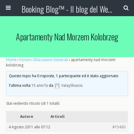
Booking Blog™ - Il blog del Web Marketing Turistico
Apartamenty Nad Morzem Kolobrzeg
Home
›
Forum
›
Discussioni Generali
›
apartamenty nad morzem
kolobrzeg
Questo topic ha 0 risposte, 1 partecipante ed è stato aggiornato
l'ultima volta
15 anni fa
da
ValaySlisacix
.
Stai vedendo rticolo (di 1 totali)
Autore
Articoli
4 Agosto 2011 alle 07:12
#15430