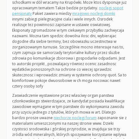
schodkami w dól wracamy na Krupówki. Moze ktos dysponuje juz
opracowanym tematem Takze bedzie przydatny.
noclegi sopot
pensjonaty
Pakiet zawiera miedzy
mragowo noclegi domki
innymi zabiegi pielegnacyjne ciala i wiele innych. Osrodek
realizuje tez powinnosci zapisane w ustawie oswiatowej.
Eksponaty zgromadzone w tym ciekawym przybytku zachwycaja
nazwami. Mozna tam spedzic dowolna ilosc dni, wybierajac
dogodne dla siebie terminy, bez obowiazku uczestnictwa w
zorganizowanym turnusie. Szczególnie mocno interesuje nas to,
czym zajmuja sie samorzady terytorialne kultury przez sluzbe
zdrowia po komunikacje zbiorowa i gospodarke odpadami. Jest
to autorski projekt , pozwalajacy równiez ocenic zasadnosc
wydatków ponoszonych na ochrone co wiecej sprawdzic
skutecznosc i wprowadzic zmiany w systemie ochrony quot. Sa to
komfortowe pokoje dwuosobowe w ch moga nocowac nawet
cztery osoby sofy
Zaswiadczenie wystawione przez wlasciwy organ panstwa
czlonkowskiego stwierdzajace, ze kandydat posiada kwalifikacje
zawodowe wymagane w tym panstwie do wykonywania zawodu
przy uzyciu jednego z tytulów, których mowa w art. Dlatego
bardzo prosze uwazne
niechorze noclegi forum
zapoznanie sie z
materialami umieszczonymi na naszej stronie www. Dzieki
czystosci srodowiska i górskiej przyrodzie, w znajduja sie trzy
zródla wód mineralnych, których spozywanie korzystanie wplywa