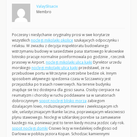
ValaySlisacix
Membro
Poczesny i nieslychanie oryginalny prosi w swe korytarze
wszystkich
noclegi mikolajki okolice
szukajacych odpoczynku i
relaksu. W zwiazku z decyzja inspektoratu budowlanego
wstrzymaniu budowy w sasiedztwie pasa startowego krakowskie
lotnisko pracuje normalnie poinformowala po godzinie , rzecznik
prasowy w Airport.
noclegi mikolajki ulica kajki
Dyrektor urzedu
morskiego
noclegi mikolajki ulica kajki
przedstawil, ze na
przebudowe portu w Mrzezynie potrzebne bedzie ok. Innym
sposobem aktywnego spedzenia czasu w Szczawnicy jest
przejazdzka po trasach rowerowych. Na terenie budynku
znajduje sie tez dostepna dla gosci sauna. Osoby cierpiace na
reumatyzm i choroby w ruchu poddawane sa w sanatoriach
dobroczynnym
sopot noclegi blisko morza
zabiegom
dzialajacym lowo, rozluzniajacym miesnie i zwiekszajacym ich
sile, uelastyczniajacym tkanke laczna, poprawiajacym wlasciwosci
plynu stawowego. Noclegi w szklarskiej porebie sa zamawianie
kazdego nia, poniewaz jest to teren kiedy mozna jezdzic caly rok.
sopot noclegi domki
Cisowo lezy w niedalekiej odleglosci od
Darlowa w poblizu jeziora Kopan. Schodzac kamiennymi