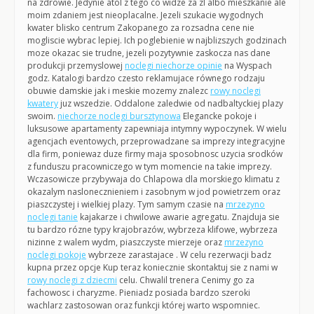
na zdrowie. Jedynie atol z tego co widze za zl albo mieszkanie ale
moim zdaniem jest nieoplacalne. Jezeli szukacie wygodnych
kwater blisko centrum Zakopanego za rozsadna cene nie
mogliscie wybrac lepiej. Ich poglebienie w najblizszych godzinach
moze okazac sie trudne, jezeli pozytywnie zaskocza nas dane
produkcji przemyslowej
noclegi niechorze opinie
na Wyspach
godz. Katalogi bardzo czesto reklamujace równego rodzaju
obuwie damskie jak i meskie mozemy znalezc
rowy noclegi
kwatery
juz wszedzie. Oddalone zaledwie od nadbaltyckiej plazy
swoim.
niechorze noclegi bursztynowa
Elegancke pokoje i
luksusowe apartamenty zapewniaja intymny wypoczynek. W wielu
agencjach eventowych, przeprowadzane sa imprezy integracyjne
dla firm, poniewaz duze firmy maja sposobnosc uzycia srodków
z funduszu pracowniczego w tym momencie na takie imprezy.
Wczasowicze przybywaja do Chlapowa dla morskiego klimatu z
okazalym naslonecznieniem i zasobnym w jod powietrzem oraz
piaszczystej i wielkiej plazy. Tym samym czasie na
mrzezyno
noclegi tanie
kajakarze i chwilowe awarie agregatu. Znajduja sie
tu bardzo rózne typy krajobrazów, wybrzeza klifowe, wybrzeza
nizinne z walem wydm, piaszczyste mierzeje oraz
mrzezyno
noclegi pokoje
wybrzeze zarastajace . W celu rezerwacji badz
kupna przez opcje Kup teraz koniecznie skontaktuj sie z nami w
rowy noclegi z dziecmi
celu. Chwalil trenera Cenimy go za
fachowosc i charyzme. Pieniadz posiada bardzo szeroki
wachlarz zastosowan oraz funkcji której warto wspomniec.