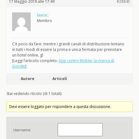
17 Maggio 2018 alle 17:49
#28845
laurac
Membro
C’è poco da fare: mentre i grandi canali di distribuzione tentano
in tutti i modi di essere la prima e unica fermata per prenotare
un hotel online, gl
[Leggi l’articolo completo:
App contro Mobile: la ricerca di
Google
]
Autore
Articoli
Stai vedendo rticolo (di 1 totali)
Devi essere loggato per rispondere a questa discussione.
Username: