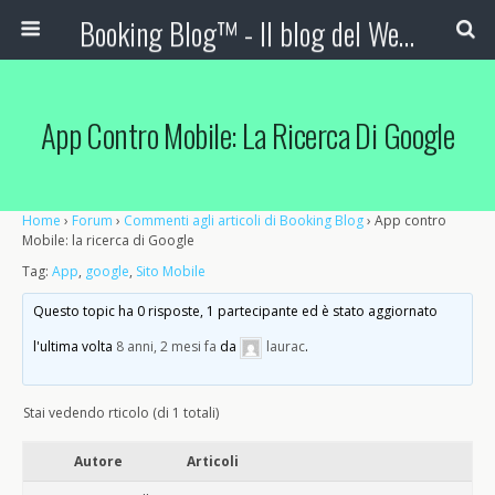
Booking Blog™ - Il blog del Web Marketing Turistico
App Contro Mobile: La Ricerca Di Google
Home
›
Forum
›
Commenti agli articoli di Booking Blog
›
App contro
Mobile: la ricerca di Google
Tag:
App
,
google
,
Sito Mobile
Questo topic ha 0 risposte, 1 partecipante ed è stato aggiornato
l'ultima volta
8 anni, 2 mesi fa
da
laurac
.
Stai vedendo rticolo (di 1 totali)
Autore
Articoli