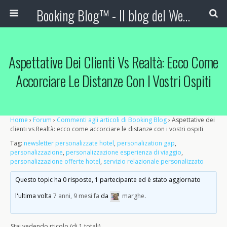
Booking Blog™ - Il blog del Web Marketing Turistico
Aspettative Dei Clienti Vs Realtà: Ecco Come
Accorciare Le Distanze Con I Vostri Ospiti
Home
›
Forum
›
Commenti agli articoli di Booking Blog
›
Aspettative dei
clienti vs Realtà: ecco come accorciare le distanze con i vostri ospiti
Tag:
newsletter personalizzate hotel
,
personalization gap
,
personalizzazione
,
personalizzazione esperienza di viaggio
,
personalizzazione offerte hotel
,
servizio relazionale personalizzato
Questo topic ha 0 risposte, 1 partecipante ed è stato aggiornato
l'ultima volta
7 anni, 9 mesi fa
da
marghe
.
Stai vedendo rticolo (di 1 totali)