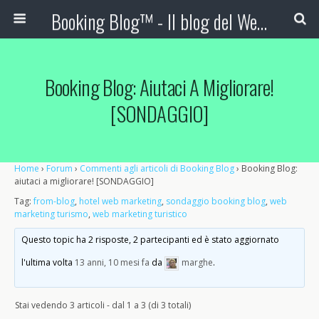
Booking Blog™ - Il blog del Web Marketing Turistico
Booking Blog: Aiutaci A Migliorare!
[SONDAGGIO]
Home
›
Forum
›
Commenti agli articoli di Booking Blog
›
Booking Blog:
aiutaci a migliorare! [SONDAGGIO]
Tag:
from-blog
,
hotel web marketing
,
sondaggio booking blog
,
web
marketing turismo
,
web marketing turistico
Questo topic ha 2 risposte, 2 partecipanti ed è stato aggiornato
l'ultima volta
13 anni, 10 mesi fa
da
marghe
.
Stai vedendo 3 articoli - dal 1 a 3 (di 3 totali)