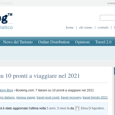
Turistico
home
|
chi siamo
|
contatti
|
News del Turismo
Online Distribution
Opinioni
Travel 2.0
u 10 pronti a viaggiare nel 2021
oking Blog
›
Booking.com: 7 italiani su 10 pronti a viaggiare nel 2021
smo italiano
,
ripresa viaggi
,
travel post covid
,
travel recovery
,
travel trends 2021
d è stato aggiornato l'ultima volta
5 anni, 3 mesi fa
da
Elisa D’Agostino
.