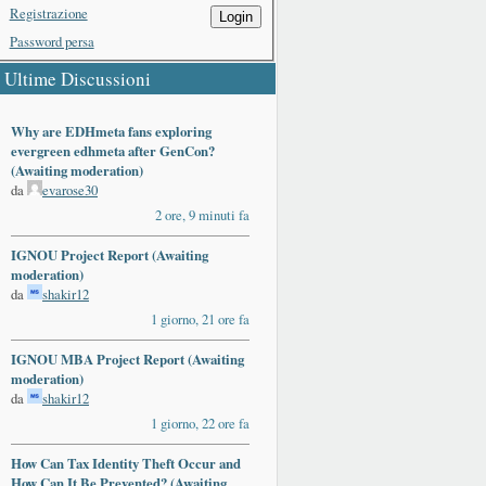
Registrazione
Login
Password persa
Ultime Discussioni
Why are EDHmeta fans exploring
evergreen edhmeta after GenCon?
(Awaiting moderation)
da
evarose30
2 ore, 9 minuti fa
IGNOU Project Report (Awaiting
moderation)
da
shakir12
1 giorno, 21 ore fa
IGNOU MBA Project Report (Awaiting
moderation)
da
shakir12
1 giorno, 22 ore fa
How Can Tax Identity Theft Occur and
How Can It Be Prevented? (Awaiting