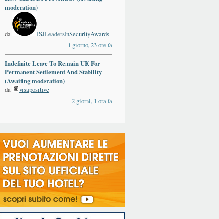
moderation)
da
ISJLeadersInSecurityAwards
1 giorno, 23 ore fa
Indefinite Leave To Remain UK For
Permanent Settlement And Stability
(Awaiting moderation)
da
visapositive
2 giorni, 1 ora fa