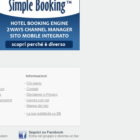
Informazioni
-
Chi siamo
sso
-
Contatti
s
-
Disclaimer e Privacy
assword
-
Lavora con noi
-
Mappa del sito
-
La tua pubblicità su BB
Seguici su Facebook
lulare
Entra nel gruppo
e
diventa un fan