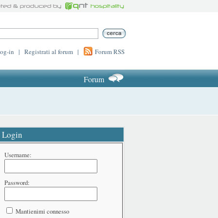
log-in
|
Registrati al forum
|
Forum RSS
Forum
Login
Username:
Password:
Mantienimi connesso