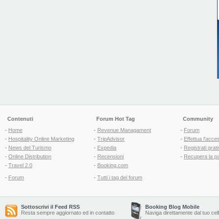
Contenuti
Forum Hot Tag
Community
-
Home
-
Revenue Managament
-
Forum
-
Hospitality Online Marketing
-
TripAdvisor
-
Effettua l'acce
-
News del Turismo
-
Expedia
-
Registrati grati
-
Online Distribution
-
Recensioni
-
Recupera la p
-
Travel 2.0
-
Booking.com
-
Forum
-
Tutti i tag del forum
Sottoscrivi il Feed RSS
Booking Blog Mobile
Resta sempre aggiornato ed in contatto
Naviga direttamente dal tuo cel