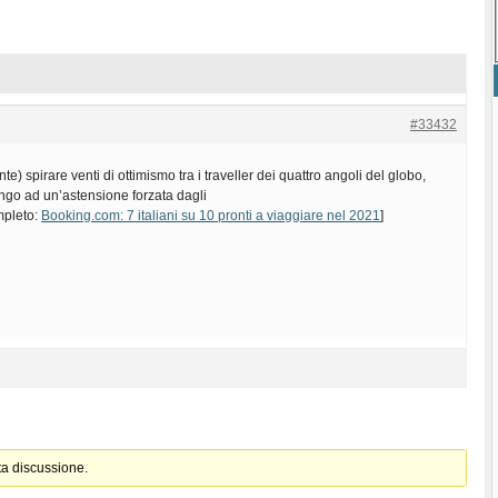
#33432
) spirare venti di ottimismo tra i traveller dei quattro angoli del globo,
lungo ad un’astensione forzata dagli
ompleto:
Booking.com: 7 italiani su 10 pronti a viaggiare nel 2021
]
ta discussione.