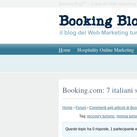
Booking Blog™ – Il blog del Web Marketing 
H
ome
Hospitality Online Marketing
Booking.com: 7 italiani s
Home
›
Forum
›
Commenti agli articoli di Bo
Tag:
recovery turismo
,
ripresa turi
Questo topic ha 0 risposte, 1 partecipante e