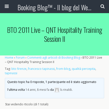
Booking Blog™ - Il blog del Web Marketing Turistico
BTO 2011 Live – QNT Hospitality Training
Session II
Home
›
Forum
›
Commenti agli articoli di Booking Blog
›
BTO 2011 Live
– QNT Hospitality Training Session II
Tag:
bto firenze
,
francesco tapinassi
,
from-blog
,
qualità percepita
,
tapinassi
Questo topic ha 0 risposte, 1 partecipante ed è stato aggiornato
l'ultima volta
14 anni, 8 mesi fa
da
b.rinaldi
.
Stai vedendo rticolo (di 1 totali)