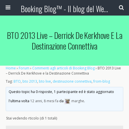
Booking Blog™ - Il blog del Web Marketing Turistico
BTO 2013 Live – Derrick De Kerkhove E La
Destinazione Connettiva
Home
›
Forum
›
Commenti agli articoli di Booking Blog
›
BTO 2013 Live
– Derrick De Kerkhove e la Destinazione Connettiva
Tag:
BTO
,
bto 2013
,
bto live
,
destinazione connettiva
,
from-blog
Questo topic ha 0 risposte, 1 partecipante ed è stato aggiornato
l'ultima volta
12 anni, 8 mesi fa
da
marghe
.
Stai vedendo rticolo (di 1 totali)