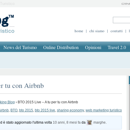
Turistico
home
|
chi siamo
|
contatti
|
News del Turismo
Online Distribution
Opinioni
Travel 2.0
r tu con Airbnb
oking Blog
›
BTO 2015 Live – A tu per tu con Airbnb
airbnb
,
BTO
,
bto 2015
,
bto 2015 live
,
sharing economy
,
web marketing turistico
d è stato aggiornato l'ultima volta
10 anni, 8 mesi fa
da
marghe
.