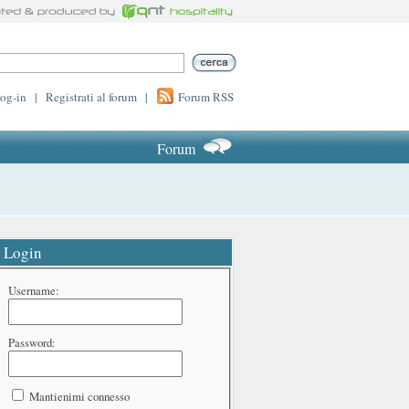
log-in
|
Registrati al forum
|
Forum RSS
Forum
Login
Username:
Password:
Mantienimi connesso