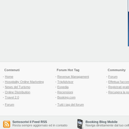
Contenuti
Forum Hot Tag
Community
-
Home
-
Revenue Managament
-
Forum
-
Hospitality Online Marketing
-
TripAdvisor
-
Effettua l'acce
-
News del Turismo
-
Expedia
-
Registrati grati
-
Online Distribution
-
Recensioni
-
Recupera la p
-
Travel 2.0
-
Booking.com
-
Forum
-
Tutti i tag del forum
Sottoscrivi il Feed RSS
Booking Blog Mobile
Resta sempre aggiornato ed in contatto
Naviga direttamente dal tuo cel