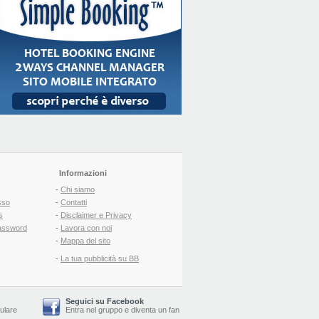
Informazioni
-
Chi siamo
sso
-
Contatti
s
-
Disclaimer e Privacy
assword
-
Lavora con noi
-
Mappa del sito
-
La tua pubblicità su BB
Seguici su Facebook
lulare
Entra nel gruppo
e
diventa un fan