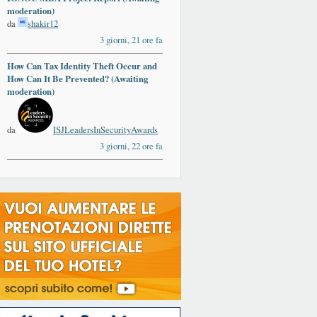
moderation)
da
shakir12
3 giorni, 21 ore fa
How Can Tax Identity Theft Occur and
How Can It Be Prevented? (Awaiting
moderation)
da
ISJLeadersInSecurityAwards
3 giorni, 22 ore fa