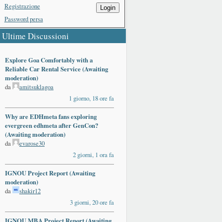
Registrazione
Login
Password persa
Ultime Discussioni
Explore Goa Comfortably with a
Reliable Car Rental Service (Awaiting
moderation)
da
amitsuklagoa
1 giorno, 18 ore fa
Why are EDHmeta fans exploring
evergreen edhmeta after GenCon?
(Awaiting moderation)
da
evarose30
2 giorni, 1 ora fa
IGNOU Project Report (Awaiting
moderation)
da
shakir12
3 giorni, 20 ore fa
IGNOU MBA Project Report (Awaiting