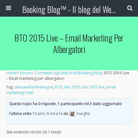
Booking Blog™ - Il blog del Web Marketing Turistico
BTO 2015 Live – Email Marketing Per
Albergatori
Home
›
Forum
›
Commenti agli articoli di Booking Blog
›
BTO 2015 Live
– Email marketing per albergatori
Tag:
alessandra farabegoli
,
BTO
,
bto 2015
,
bto 2015 live
,
email
marketing hotel
Questo topic ha 0 risposte, 1 partecipante ed è stato aggiornato
l'ultima volta
10 anni, 8 mesi fa
da
marghe
.
Stai vedendo rticolo (di 1 totali)