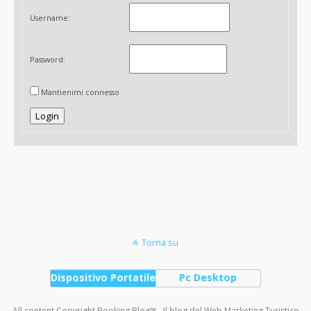
Username:
Password:
Mantienimi connesso
Login
Torna su
Dispositivo Portatile
Pc Desktop
All content Copyright Booking Blog™ - Il blog del Web Marketing Turistico