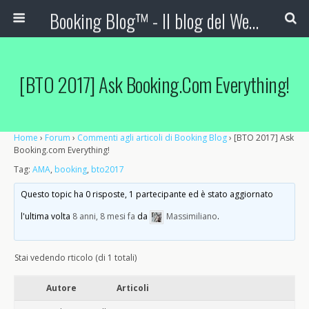
Booking Blog™ - Il blog del Web Marketing Turistico
[BTO 2017] Ask Booking.com Everything!
Home
›
Forum
›
Commenti agli articoli di Booking Blog
›
[BTO 2017] Ask
Booking.com Everything!
Tag:
AMA
,
booking
,
bto2017
Questo topic ha 0 risposte, 1 partecipante ed è stato aggiornato
l'ultima volta
8 anni, 8 mesi fa
da
Massimiliano
.
Stai vedendo rticolo (di 1 totali)
Autore
Articoli