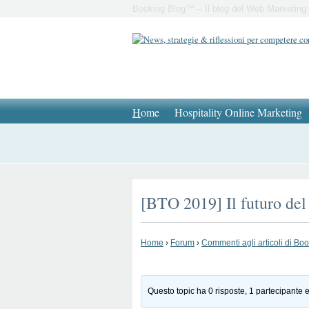
Booking Blog™ – Il blog del Web Marketing 
H
ome
Hospitality Online Marketing
[BTO 2019] Il futuro del
Home
›
Forum
›
Commenti agli articoli di Bo
Questo topic ha 0 risposte, 1 partecipante e