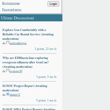
Registrazione
Login
Password persa
Ultime Discussioni
Explore Goa Comfortably with a
Reliable Car Rental Service (Awaiting
moderation)
da
amitsuklagoa
2 giorni, 22 ore fa
Why are EDHmeta fans exploring
evergreen edhmeta after GenCon?
(Awaiting moderation)
da
evarose30
3 giorni, 5 ore fa
IGNOU Project Report (Awaiting
moderation)
da
shakir12
5 giorni, 1 ora fa
IGNOU MBA Project Report (Awaiting