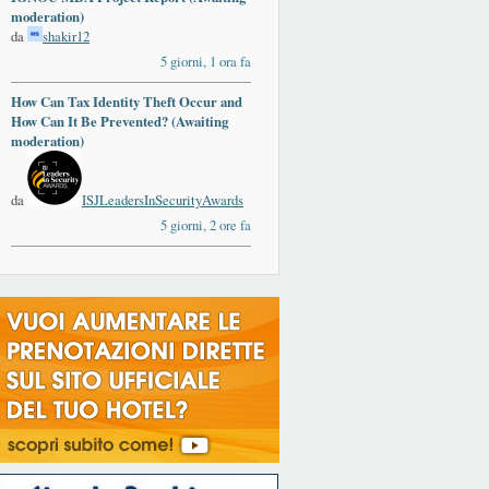
moderation)
da
shakir12
5 giorni, 1 ora fa
How Can Tax Identity Theft Occur and
How Can It Be Prevented? (Awaiting
moderation)
da
ISJLeadersInSecurityAwards
5 giorni, 2 ore fa