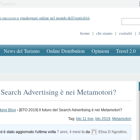
Turistico
home
|
chi siamo
|
contatti
|
News del Turismo
Online Distribution
Opinioni
Travel 2.0
 Search Advertising è nei Metamotori?
oking Blog
›
[BTO 2019] Il futuro del Search Advertising è nei Metamotori?
Tag:
bto 11 live
,
bto 2019
,
Metamotori
d è stato aggiornato l'ultima volta
7 anni, 4 mesi fa
da
Elisa D’Agostino
.