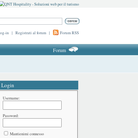
log-in
|
Registrati al forum
|
Forum RSS
Forum
Login
Username:
Password:
Mantienimi connesso