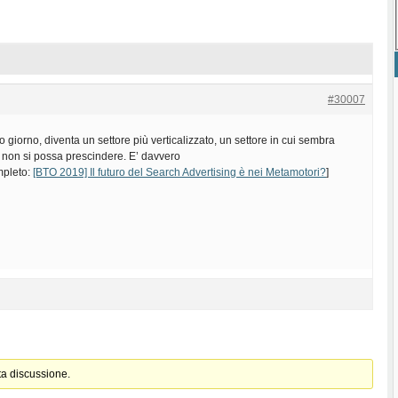
#30007
po giorno, diventa un settore più verticalizzato, un settore in cui sembra
 non si possa prescindere. E’ davvero
ompleto:
[BTO 2019] Il futuro del Search Advertising è nei Metamotori?
]
ta discussione.