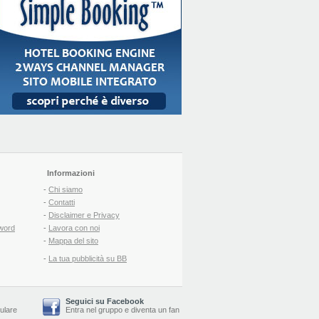
Informazioni
-
Chi siamo
-
Contatti
-
Disclaimer e Privacy
word
-
Lavora con noi
-
Mappa del sito
-
La tua pubblicità su BB
Seguici su Facebook
lulare
Entra nel gruppo
e
diventa un fan