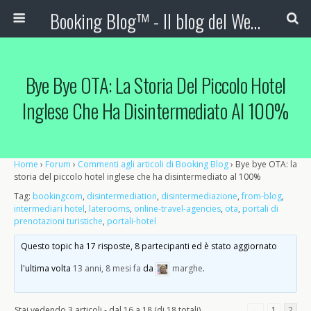
Booking Blog™ - Il blog del Web Marketing Turistico
Bye Bye OTA: La Storia Del Piccolo Hotel
Inglese Che Ha Disintermediato Al 100%
Home
›
Forum
›
Commenti agli articoli di Booking Blog
›
Bye bye OTA: la
storia del piccolo hotel inglese che ha disintermediato al 100%
Tag:
bookingcom
,
disintermediation
,
disintermediazione
,
from-blog
,
intermediari hotel
,
laterooms
,
online-travel-agencies
,
ota
,
portali di
prenotazioni turistiche
,
portali-hotel
Questo topic ha 17 risposte, 8 partecipanti ed è stato aggiornato
l'ultima volta
13 anni, 8 mesi fa
da
marghe
.
Stai vedendo 3 articoli - dal 16 a 18 (di 18 totali)
←
1
2