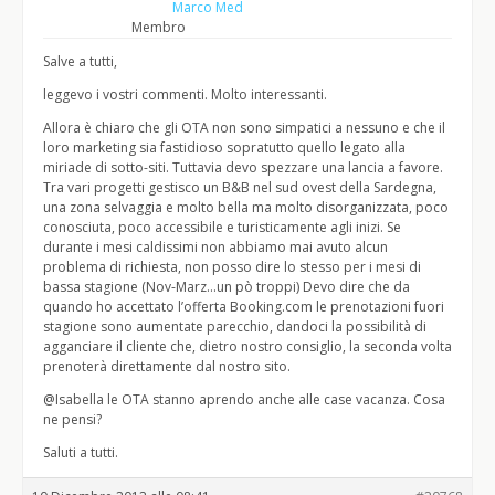
Marco Med
Membro
Salve a tutti,
leggevo i vostri commenti. Molto interessanti.
Allora è chiaro che gli OTA non sono simpatici a nessuno e che il
loro marketing sia fastidioso sopratutto quello legato alla
miriade di sotto-siti. Tuttavia devo spezzare una lancia a favore.
Tra vari progetti gestisco un B&B nel sud ovest della Sardegna,
una zona selvaggia e molto bella ma molto disorganizzata, poco
conosciuta, poco accessibile e turisticamente agli inizi. Se
durante i mesi caldissimi non abbiamo mai avuto alcun
problema di richiesta, non posso dire lo stesso per i mesi di
bassa stagione (Nov-Marz…un pò troppi) Devo dire che da
quando ho accettato l’offerta Booking.com le prenotazioni fuori
stagione sono aumentate parecchio, dandoci la possibilità di
agganciare il cliente che, dietro nostro consiglio, la seconda volta
prenoterà direttamente dal nostro sito.
@Isabella le OTA stanno aprendo anche alle case vacanza. Cosa
ne pensi?
Saluti a tutti.