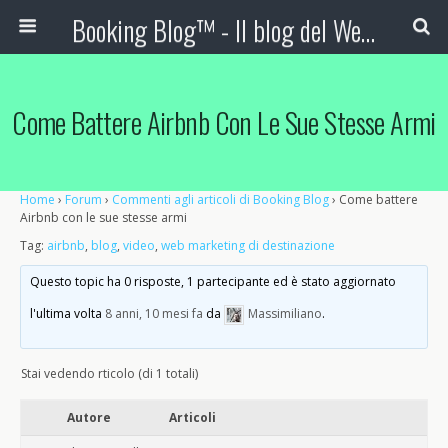
Booking Blog™ - Il blog del Web Marketing Turistico
Come Battere Airbnb Con Le Sue Stesse Armi
Home
›
Forum
›
Commenti agli articoli di Booking Blog
›
Come battere
Airbnb con le sue stesse armi
Tag:
airbnb
,
blog
,
video
,
web marketing di destinazione
Questo topic ha 0 risposte, 1 partecipante ed è stato aggiornato
l'ultima volta
8 anni, 10 mesi fa
da
Massimiliano
.
Stai vedendo rticolo (di 1 totali)
Autore
Articoli