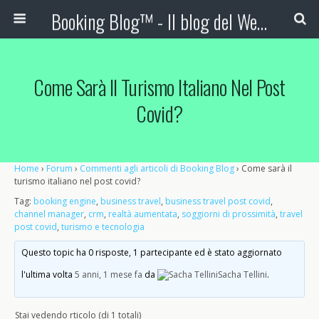
Booking Blog™ - Il blog del Web Marketing Turistico
Come Sarà Il Turismo Italiano Nel Post
Covid?
Home
›
Forum
›
Commenti agli articoli di Booking Blog
›
Come sarà il
turismo italiano nel post covid?
Tag:
booking engine
,
business travel
,
business travel post covid
,
channel manager
,
crm
,
realtà aumentata
,
soggiorni di prossimità
,
travel
post covid
,
turismo e tecnologia
Questo topic ha 0 risposte, 1 partecipante ed è stato aggiornato
l'ultima volta
5 anni, 1 mese fa
da
Sacha Tellini
.
Stai vedendo rticolo (di 1 totali)