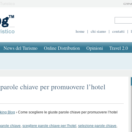
Turistico
home
|
chi siamo
|
contatti
|
News del Turismo
Online Distribution
Opinioni
Travel 2.0
 parole chiave per promuovere l’hotel
oking Blog
›
Come scegliere le giuste parole chiave per promuovere l’hotel
parole chiave
,
scegliere parole chiave per l'hotel
,
selezione parole chiave
,