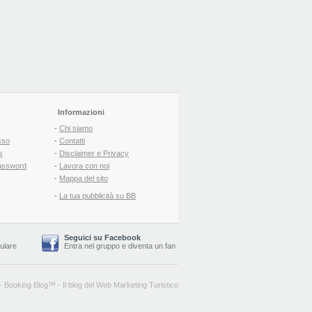
Informazioni
-
Chi siamo
sso
-
Contatti
s
-
Disclaimer e Privacy
assword
-
Lavora con noi
-
Mappa del sito
-
La tua pubblicità su BB
Seguici su Facebook
lulare
Entra nel gruppo
e
diventa un fan
-
Booking Blog
™ -
Il blog del Web Marketing Turistico