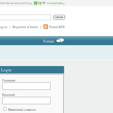
log-in
|
Registrati al forum
|
Forum RSS
Forum
Login
Username:
Password:
Mantienimi connesso