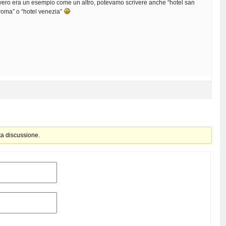
ero era un esempio come un altro, potevamo scrivere anche “hotel san
roma” o “hotel venezia”
ta discussione.