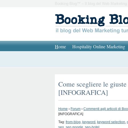
Booking Blog™ – Il blog del Web Marketing 
H
ome
Hospitality Online Marketing
Come scegliere le giuste
[INFOGRAFICA]
Home
›
Forum
›
Commenti agli articoli di Bo
[INFOGRAFICA]
Tag:
from-blog
,
keyword
,
keyword selection
,
seo
,
seo google
,
seo-hotel