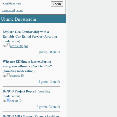
Registrazione
Login
Password persa
Ultime Discussioni
Explore Goa Comfortably with a
Reliable Car Rental Service (Awaiting
moderation)
da
amitsuklagoa
1 giorno, 20 ore fa
Why are EDHmeta fans exploring
evergreen edhmeta after GenCon?
(Awaiting moderation)
da
evarose30
2 giorni, 3 ore fa
IGNOU Project Report (Awaiting
moderation)
da
shakir12
3 giorni, 22 ore fa
IGNOU MBA Project Report (Awaiting