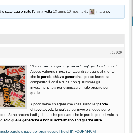
d è stato aggiornato l'ultima volta
13 anni, 10 mesi fa
da
marghe
.
#15929
“
Noi vogliamo comparire primi su Google per Hotel Firenze
”.
A poco valgono i nostri tentativi di spiegare al cliente
che le
parole chiave generiche
spesso hanno un
competitività così alta da non giustificare gli
investimenti fatti per ottimizzare il sito proprio per
quella.
A poco serve spiegare che cosa siano le “
parole
chiave a coda lunga
”, su cui invece si deve porre
ione. Sono ancora tanti gli hotel che pensano che le parole per cui vale la
no
solo quelle generiche e non si soffermano a vagliarne altre
.
giuste parole chiave per promuovere l’hotel [INFOGRAFICA]