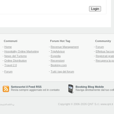
Login
Contenuti
Forum Hot Tag
Community
-
Home
-
Revenue Managament
-
Forum
-
Hospitality Online Marketing
-
TripAdvisor
-
Effettua l'acce
-
News del Turismo
-
Expedia
-
Registrati grati
-
Online Distribution
-
Recensioni
-
Recupera la p
-
Travel 2.0
-
Booking.com
-
Forum
-
Tutti i tag del forum
Sottoscrivi il Feed RSS
Booking Blog Mobile
Resta sempre aggiornato ed in contatto
Naviga direttamente dal tuo cel
Copyright © 2006-2026 QNT S.r.l.
www.qnt.it