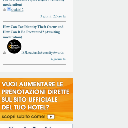
moderation)
da
shakir12
3 giorni, 22 ore fa
How Can Tax Identity Theft Occur and
How Can It Be Prevented? (Awaiting
moderation)
da
ISJLeadersInSecurityAwards
4 giorni fa