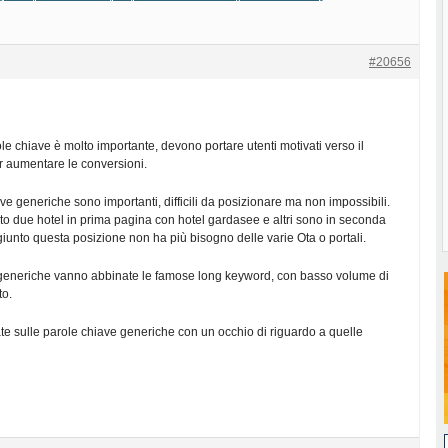
#20656
ole chiave è molto importante, devono portare utenti motivati verso il
r aumentare le conversioni.
ve generiche sono importanti, difficili da posizionare ma non impossibili.
o due hotel in prima pagina con hotel gardasee e altri sono in seconda
iunto questa posizione non ha più bisogno delle varie Ota o portali.
 generiche vanno abbinate le famose long keyword, con basso volume di
to.
e sulle parole chiave generiche con un occhio di riguardo a quelle