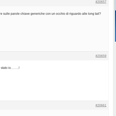
#20657
are sulle parole chiave generiche con un occhio di riguardo alle long tail?
#20659
 stato io……..!
#20661