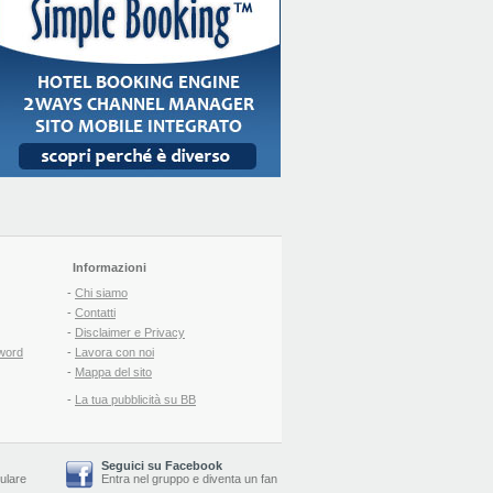
Informazioni
-
Chi siamo
-
Contatti
-
Disclaimer e Privacy
word
-
Lavora con noi
-
Mappa del sito
-
La tua pubblicità su BB
Seguici su Facebook
lulare
Entra nel gruppo
e
diventa un fan