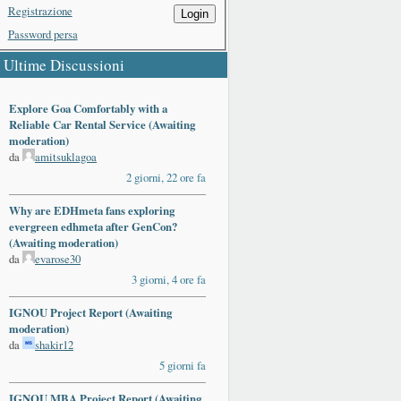
Registrazione
Login
Password persa
Ultime Discussioni
Explore Goa Comfortably with a
Reliable Car Rental Service (Awaiting
moderation)
da
amitsuklagoa
2 giorni, 22 ore fa
Why are EDHmeta fans exploring
evergreen edhmeta after GenCon?
(Awaiting moderation)
da
evarose30
3 giorni, 4 ore fa
IGNOU Project Report (Awaiting
moderation)
da
shakir12
5 giorni fa
IGNOU MBA Project Report (Awaiting