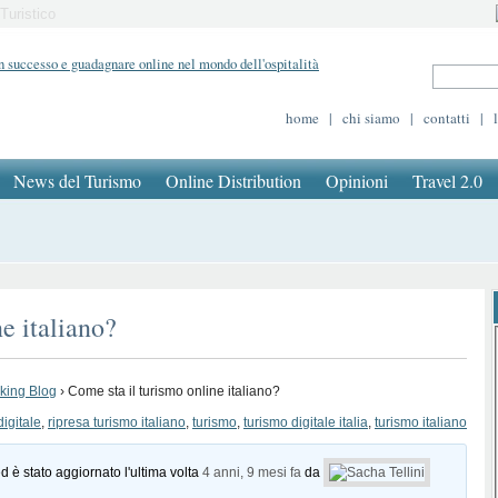
Turistico
home
|
chi siamo
|
contatti
|
News del Turismo
Online Distribution
Opinioni
Travel 2.0
e italiano?
oking Blog
›
Come sta il turismo online italiano?
igitale
,
ripresa turismo italiano
,
turismo
,
turismo digitale italia
,
turismo italiano
d è stato aggiornato l'ultima volta
4 anni, 9 mesi fa
da