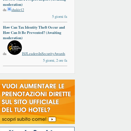
moderation)
da
shakir12
5 giorni fa
How Can Tax Identity Theft Occur and
How Can It Be Prevented? (Awaiting
moderation)
da
ISJLeadersInSecurityAwards
5 giorni, 2 ore fa