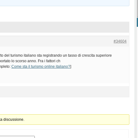
#34604
to del turismo italiano sta registrando un tasso di crescita superiore
portato lo scorso anno. Fra i fattori ch
ompleto:
Come sta il turismo online italiano?
]
ta discussione.