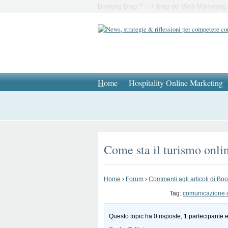
Booking Blog™ – Il blog del Web Marketing 
H
ome
Hospitality Online Marketing
Come sta il turismo onlin
Home
›
Forum
›
Commenti agli articoli di Bo
Tag:
comunicazione d
Questo topic ha 0 risposte, 1 partecipante e