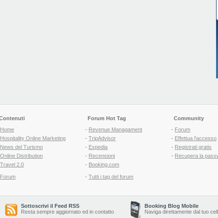
Contenuti
Forum Hot Tag
Community
Home
-
Revenue Managament
-
Forum
Hospitality Online Marketing
-
TripAdvisor
-
Effettua l'accesso
News del Turismo
-
Expedia
-
Registrati gratis
Online Distribution
-
Recensioni
-
Recupera la pass
Travel 2.0
-
Booking.com
Forum
-
Tutti i tag del forum
Sottoscrivi il Feed RSS
Booking Blog Mobile
Resta sempre aggiornato ed in contatto
Naviga direttamente dal tuo cel