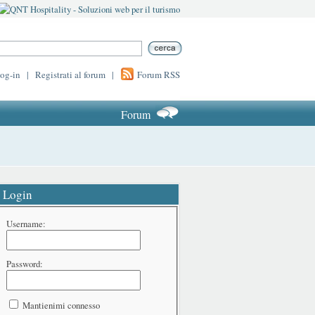
log-in
|
Registrati al forum
|
Forum RSS
Forum
Login
Username:
Password:
Mantienimi connesso