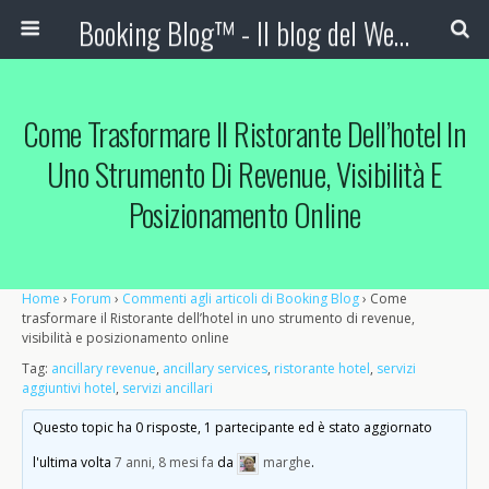
Booking Blog™ - Il blog del Web Marketing Turistico
Come Trasformare Il Ristorante Dell’hotel In
Uno Strumento Di Revenue, Visibilità E
Posizionamento Online
Home
›
Forum
›
Commenti agli articoli di Booking Blog
›
Come
trasformare il Ristorante dell’hotel in uno strumento di revenue,
visibilità e posizionamento online
Tag:
ancillary revenue
,
ancillary services
,
ristorante hotel
,
servizi
aggiuntivi hotel
,
servizi ancillari
Questo topic ha 0 risposte, 1 partecipante ed è stato aggiornato
l'ultima volta
7 anni, 8 mesi fa
da
marghe
.