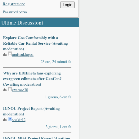
Registrazione
Login
Password persa
Ultime Discussioni
Explore Goa Comfortably with a
Reliable Car Rental Service (Awaiting
moderation)
da
amitsuklagoa
23 ore, 24 minuti fa
Why are EDHmeta fans exploring
evergreen edhmeta after GenCon?
(Awaiting moderation)
da
evarose30
1 giorno, 6 ore fa
IGNOU Project Report (Awaiting
moderation)
da
shakir12
3 giorni, 1 ora fa
IGNOU MBA Project Report (Awaiting