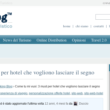
Turistico
home
|
chi siamo
|
contatti
|
News del Turismo
Online Distribution
Opinioni
Travel 2.0
per hotel che vogliono lasciare il segno
oking Blog
›
Come tu mi vuoi: 3 must per hotel che vogliono lasciare il segno
sperienza di viaggio
,
personalizzazione offerte hotel
,
sito-web
,
sito-web-hotel
d è stato aggiornato l'ultima volta
12 anni, 4 mesi fa
da
Duccio