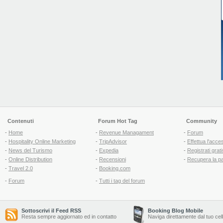
Contenuti
Forum Hot Tag
Community
-
Home
-
Revenue Managament
-
Forum
-
Hospitality Online Marketing
-
TripAdvisor
-
Effettua l'acce
-
News del Turismo
-
Expedia
-
Registrati grati
-
Online Distribution
-
Recensioni
-
Recupera la p
-
Travel 2.0
-
Booking.com
-
Forum
-
Tutti i tag del forum
Sottoscrivi il Feed RSS
Booking Blog Mobile
Resta sempre aggiornato ed in contatto
Naviga direttamente dal tuo cel