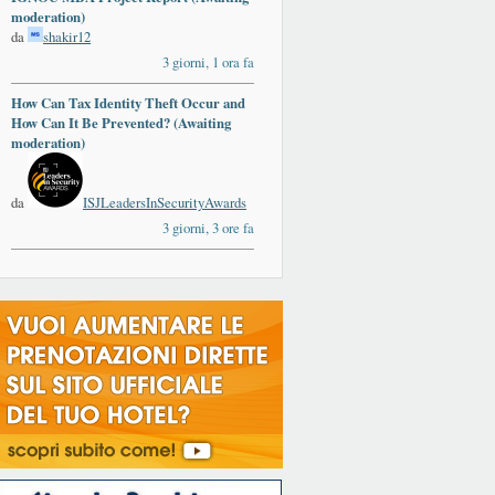
moderation)
da
shakir12
3 giorni, 1 ora fa
How Can Tax Identity Theft Occur and
How Can It Be Prevented? (Awaiting
moderation)
da
ISJLeadersInSecurityAwards
3 giorni, 3 ore fa