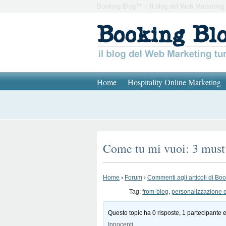
Booking Blog™ – Il blog del Web Marketing 
H
ome
Hospitality Online Marketing
Come tu mi vuoi: 3 must 
Home
›
Forum
›
Commenti agli articoli di Bo
Tag:
from-blog
,
personalizzazione e
Questo topic ha 0 risposte, 1 partecipante e
Innocenti
.