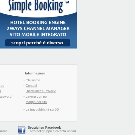
Informazioni
-
Chi siamo
sso
-
Contatti
s
-
Disclaimer e Privacy
assword
-
Lavora con noi
-
Mappa del sito
-
La tua pubblicità su BB
Seguici su Facebook
lulare
Entra nel gruppo
e
diventa un fan