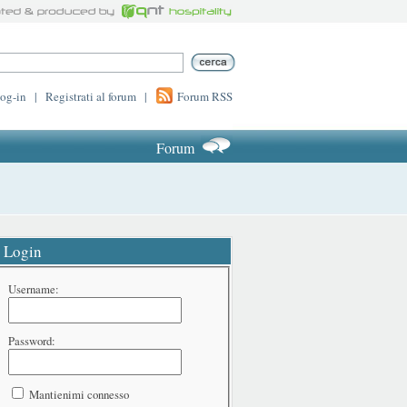
log-in
|
Registrati al forum
|
Forum RSS
Forum
Login
Username:
Password:
Mantienimi connesso