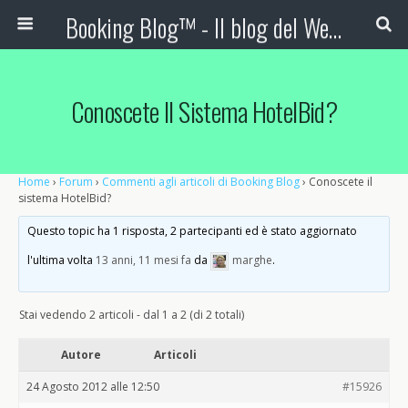
Booking Blog™ - Il blog del Web Marketing Turistico
Conoscete Il Sistema HotelBid?
Home
›
Forum
›
Commenti agli articoli di Booking Blog
›
Conoscete il
sistema HotelBid?
Questo topic ha 1 risposta, 2 partecipanti ed è stato aggiornato
l'ultima volta
13 anni, 11 mesi fa
da
marghe
.
Stai vedendo 2 articoli - dal 1 a 2 (di 2 totali)
Autore
Articoli
24 Agosto 2012 alle 12:50
#15926