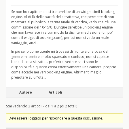
Se non ho capito male si tratterebbe di un widget simil-booking
engine. Al di là dell’opacità della trattativa, che permette di non
mostrare al pubblico la tariffa finale di vendita, vedo che c’è una
commissione del 10-15%. Dunque sarebbe un booking engine
che non favorisce in alcun modo la disintermediazione (un po’
come il widget di booking.com), per cui non ci vedo un reale
vantaggio, anzi…
In più se io come utente mi trovassi di fronte a una cosa del
genere mi sentirei molto spaesato e confuso, non si capisce
bene di cosa si tratta… preferirei vedere se ci sono le
disponibilità e quanto costa effettivamente una camera, proprio
come accade nei veri booking engine. Altrimenti meglio
prenotare su un’ota…
Autore
Articoli
Stai vedendo 2 articoli - dal 1 a 2 (di 2 totali)
Devi essere loggato per rispondere a questa discussione.