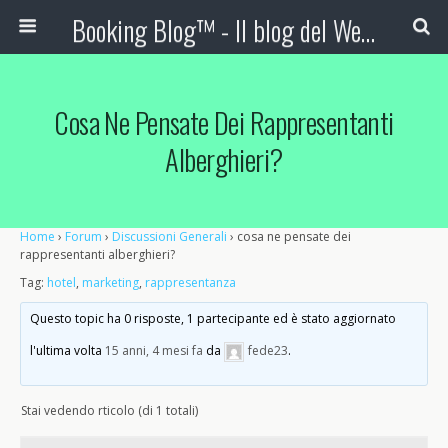
Booking Blog™ - Il blog del Web Marketing Turistico
Cosa Ne Pensate Dei Rappresentanti
Alberghieri?
Home
›
Forum
›
Discussioni Generali
›
cosa ne pensate dei
rappresentanti alberghieri?
Tag:
hotel
,
marketing
,
rappresentanza
Questo topic ha 0 risposte, 1 partecipante ed è stato aggiornato
l'ultima volta
15 anni, 4 mesi fa
da
fede23
.
Stai vedendo rticolo (di 1 totali)