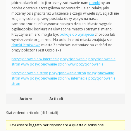
jakichkolwiek obiekcji prosimy zadawanie nam
domki
pytan
osoba dostanie szczególowa odpowiedz. Pelen relaks, jaki
mozemy osiagnac teraz w lazience z czego w wielu sytuacjach nie
zdajemy sobie sprawy posiada duzy wplyw na nasze
samopoczucie i efektywnosc naszych dzialan. Miasto wygralo
ogólnopolski konkurs na ukwiecone miasto i otrzymal miano i
Przyczyna smierci mogla byc
pokoje do wynajecia
choroba lub
wyniszczenie organizmu. Na poludnie od miasta znajduja sie
domki letniskowe
miasta Zambrów i natomiast na zachód od
omzy polozona jest Ostroleka
pozycjonowanie w internecie
pozycjonowanie
pozycjonowanie
stron www
pozycjonowanie stron www
pozycjonowanie
pozycjonowanie stron
pozycjonowanie stron
pozycjonowanie
stron www
pozycjonowanie stron w internecie
pozycjonowanie
stron
Autore
Articoli
Stai vedendo rticolo (di 1 totali)
Devi essere loggato per rispondere a questa discussione.