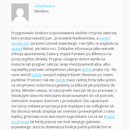
ValaySlisacix
Membro
Przygotowalo konkurs rozpoznawania sladów i tropów zwierzat,
który przeprowadzil pan , pracownik Nadlesnictwa, a
kredyt
hipoteczny
zarazem czlonek owieckiego. I nie tylko ze wzgledu na
spanie
klimat, ale takze na i. Dokladne informacje jakie warunki
oferuja apartamenty Zawory znajda Panstwo po kliknieciu na
poszczególne obiekty. Pragnac osiagnac dobre wyniki na
maturze lub pragnac zaliczyc sesje miedzysemestralna, albo
najzwyklej poprawic umiejetnosci jakiegos
domki
jezyka czy . Na
razie wsród
hotele
naszych najlepsi Kurek i Bartman po osiem
punktów. Przeciez i tak nie
domki
masz zadnej firmy tylko jestes
na utrzymaniu rodziców pogadamy za kilka lat jak pójdziesz do
pracy. Minister uwaza, ze nauczyciele nauczyli sie juz pracowac z
mlodszymi dziecmi metodami dostosowanymi do ich potrzeb,
metodami znanymi dzieciom z przedszkoli. Dla zapalonych
narciarzy ciekawa propozycja jest znajdujaca sie odleglosci ok.
Na obrzezu wioski znajduje sie cmentarz poewangelicki z ruina
kaplicy grobowej oraz wiecznymi nagrobkami. Lecze sie z
baza
noclegowa
lat kiedy jeszcze nie mial swojego gabinetu
prywatnego. Jeszcze dziwniejsza funkcje pelnil pobliski fort w