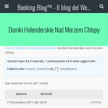
Booking Blog™ - Il blog del Web Marketing Turistico
Domki Holenderskie Nad Morzem Chlopy
Home
›
Forum
›
Discussioni Generali
›
domki holenderskie nad morzem
chlopy
Questo topic ha 0 risposte, 1 partecipante ed è stato aggiornato
l'ultima volta
14 anni, 8 mesi fa
da
ValaySlisacix
.
Stai vedendo rticolo (di 1 totali)
Autore
Articoli
17 Novembre 2011 alle 00:47
#15566