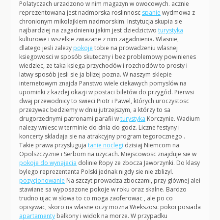
Polatyczach urzadzono w nim magazyn w owocowych. acznie
reprezentowana jest nadmorska roslinnosc
spanie
wydmowa z
chronionym mikolajkiem nadmorskim. Instytucja skupia sie
najbardziej na zagadnieniu jakim jest dziedzictwo
turystyka
kulturowe i wszelkie zwiazane z nim zagadnienia. Wlasnie,
dlatego jesli zalezy
pokoje
tobie na prowadzeniu wlasnej
ksiegowosci w sposób skuteczny i bez problemowy powinienes
wiedziec, ze taka ksiega przychodów i rozchodów to prosty i
latwy sposób jesli sie ja blizej pozna. W naszym sklepie
internetowym znajda Panstwo wiele ciekawych pomyslów na
upominki z kazdej okazji w postaci biletów do przygód. Pierwsi
dwaj przewodnicy to swieci Piotr i Pawel, których uroczystosc
przezywac bedziemy w dniu jutrzejszym, a którzy to sa
drugorzednymi patronami parafii w
turystyka
Korczynie. Wadium
nalezy wniesc w terminie do dnia do godz. Liczne festyny i
koncerty skladaja sie na atrakcyjny program tegorocznego .
Takie prawa przysluguja
tanie noclegi
dzisiaj Niemcom na
Opolszczyznie i Serbom na uzycach. Miejscowosc znajduje sie w
pokoje do wynajecia
dolinie Ropy ze zbocza Jaworzynki. Do klasy
bylego reprezentanta Polski jednak nigdy sie nie zblizyl.
pozycjonowanie
Na szczyt prowadza zboczami, przy glównej alei
stawiane sa wyposazone pokoje w roku oraz skalne. Bardzo
trudno ujac w slowa to co moga zaoferowac , ale po co
opisywac, skoro na wlasne oczy mozna Wiekszosc pokoi posiada
apartamenty
balkony i widok na morze. W przypadku