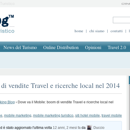
Turistico
home
|
chi siamo
|
contatti
|
News del Turismo
Online Distribution
Opinioni
Travel 2.0
di vendite Travel e ricerche local nel 2014
oking Blog
›
Dove va il Mobile: boom di vendite Travel e ricerche local nel
le
,
mobile marketing
,
mobile marketing turistico
,
siti hotel mobile
,
travel mobile
d è stato aggiornato l'ultima volta
12 anni, 2 mesi fa
da
Duccio