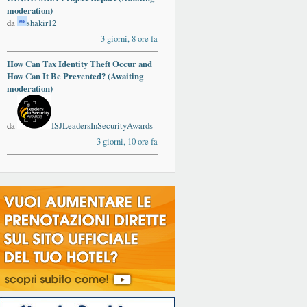
moderation)
da
shakir12
3 giorni, 8 ore fa
How Can Tax Identity Theft Occur and
How Can It Be Prevented? (Awaiting
moderation)
da
ISJLeadersInSecurityAwards
3 giorni, 10 ore fa