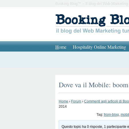
Booking Blog™ – Il blog del Web Marketing 
H
ome
Hospitality Online Marketing
Dove va il Mobile: boom 
Home
›
Forum
›
Commenti agli articoli di Bo
2014
Tag:
from-blog
,
mobi
Questo topic ha 0 risposte, 1 partecipante e