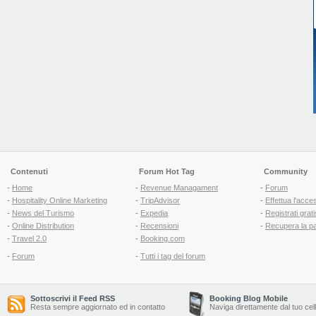
Contenuti
Forum Hot Tag
Community
-
Home
-
Revenue Managament
-
Forum
-
Hospitality Online Marketing
-
TripAdvisor
-
Effettua l'acce
-
News del Turismo
-
Expedia
-
Registrati grati
-
Online Distribution
-
Recensioni
-
Recupera la p
-
Travel 2.0
-
Booking.com
-
Forum
-
Tutti i tag del forum
Sottoscrivi il Feed RSS
Booking Blog Mobile
Resta sempre aggiornato ed in contatto
Naviga direttamente dal tuo cel