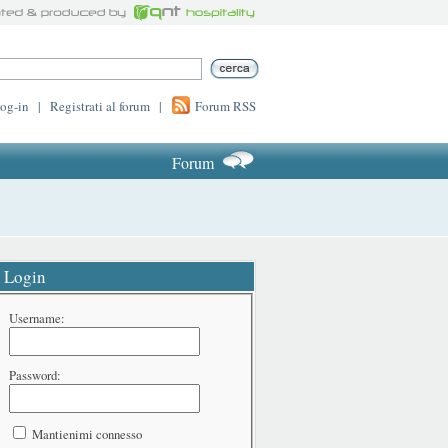
log-in
|
Registrati al forum
|
Forum RSS
Forum
Login
Username:
Password:
Mantienimi connesso