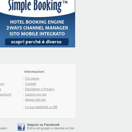
Informazioni
-
Chi siamo
sso
-
Contatti
s
-
Disclaimer e Privacy
assword
-
Lavora con noi
-
Mappa del sito
-
La tua pubblicità su BB
Seguici su Facebook
lulare
Entra nel gruppo
e
diventa un fan