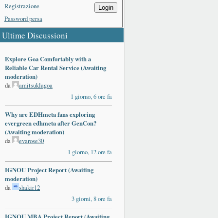
Registrazione
Login
Password persa
Ultime Discussioni
Explore Goa Comfortably with a
Reliable Car Rental Service (Awaiting
moderation)
da
amitsuklagoa
1 giorno, 6 ore fa
Why are EDHmeta fans exploring
evergreen edhmeta after GenCon?
(Awaiting moderation)
da
evarose30
1 giorno, 12 ore fa
IGNOU Project Report (Awaiting
moderation)
da
shakir12
3 giorni, 8 ore fa
IGNOU MBA Project Report (Awaiting