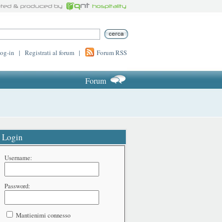
log-in
|
Registrati al forum
|
Forum RSS
Forum
Login
Username:
Password:
Mantienimi connesso