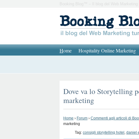
Booking Blog™ – Il blog del Web Marketing 
H
ome
Hospitality Online Marketing
Dove va lo Storytelling pe
marketing
Home
›
Forum
›
Commenti agli articoli di Bo
marketing
Tag:
consigli storytelling hotel
,
daniel 