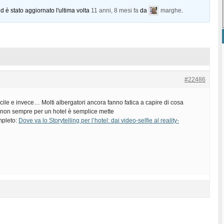
d è stato aggiornato l'ultima volta
11 anni, 8 mesi fa
da
marghe
.
#22486
acile e invece… Molti albergatori ancora fanno fatica a capire di cosa
 non sempre per un hotel è semplice mette
ompleto:
Dove va lo Storytelling per l’hotel: dai video-selfie al reality-