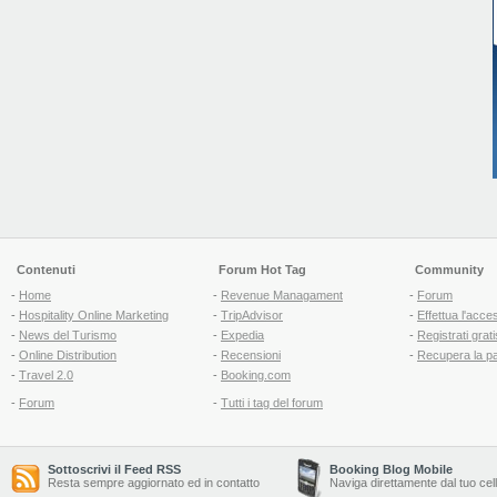
Contenuti
Forum Hot Tag
Community
-
Home
-
Revenue Managament
-
Forum
-
Hospitality Online Marketing
-
TripAdvisor
-
Effettua l'acce
-
News del Turismo
-
Expedia
-
Registrati grati
-
Online Distribution
-
Recensioni
-
Recupera la p
-
Travel 2.0
-
Booking.com
-
Forum
-
Tutti i tag del forum
Sottoscrivi il Feed RSS
Booking Blog Mobile
Resta sempre aggiornato ed in contatto
Naviga direttamente dal tuo cel