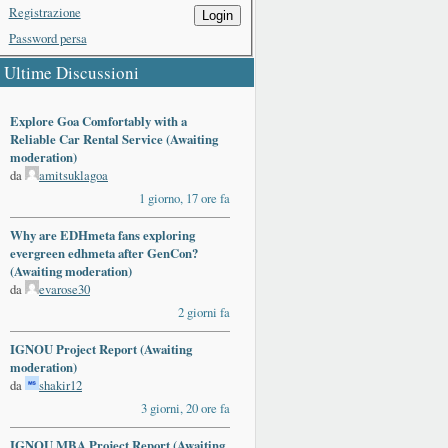
Registrazione
Login
Password persa
Ultime Discussioni
Explore Goa Comfortably with a
Reliable Car Rental Service (Awaiting
moderation)
da
amitsuklagoa
1 giorno, 17 ore fa
Why are EDHmeta fans exploring
evergreen edhmeta after GenCon?
(Awaiting moderation)
da
evarose30
2 giorni fa
IGNOU Project Report (Awaiting
moderation)
da
shakir12
3 giorni, 20 ore fa
IGNOU MBA Project Report (Awaiting