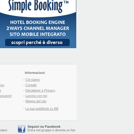
Informazioni
-
Chi siamo
sso
-
Contatti
s
-
Disclaimer e Privacy
assword
-
Lavora con noi
-
Mappa del sito
-
La tua pubblicità su BB
Seguici su Facebook
lulare
Entra nel gruppo
e
diventa un fan