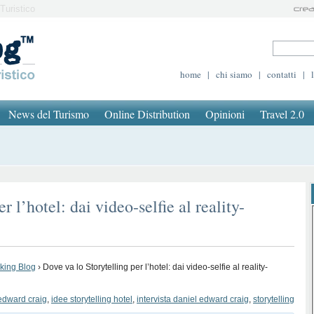
Turistico
home
|
chi siamo
|
contatti
|
News del Turismo
Online Distribution
Opinioni
Travel 2.0
r l’hotel: dai video-selfie al reality-
oking Blog
›
Dove va lo Storytelling per l’hotel: dai video-selfie al reality-
edward craig
,
idee storytelling hotel
,
intervista daniel edward craig
,
storytelling