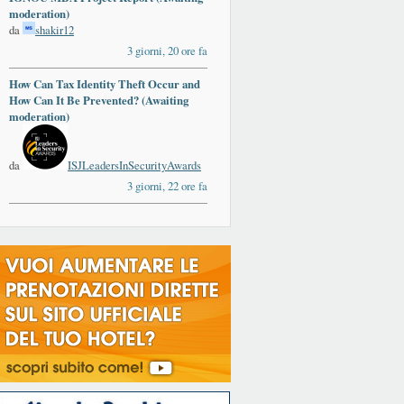
moderation)
da
shakir12
3 giorni, 20 ore fa
How Can Tax Identity Theft Occur and
How Can It Be Prevented? (Awaiting
moderation)
da
ISJLeadersInSecurityAwards
3 giorni, 22 ore fa