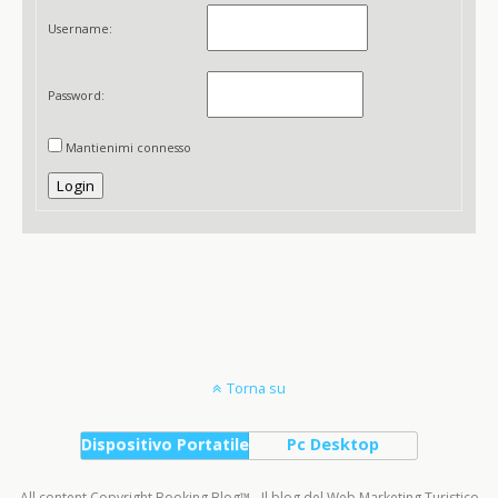
Username:
Password:
Mantienimi connesso
Login
Torna su
Dispositivo Portatile
Pc Desktop
All content Copyright Booking Blog™ - Il blog del Web Marketing Turistico