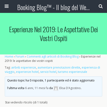
Booking Blog™ - Il blog del Web Marketing Turistico
Esperienze Nel 2019: Le Aspettative Dei
Vostri Ospiti
Home
›
Forum
›
Commenti agli articoli di Booking Blog
›
Esperienze nel
2019: le aspettative dei vostri ospiti
Tag:
airbnb esperienze
,
aumentare prenotazioni dirette
,
esperienza di
viaggio
,
esperienze hotel
,
servizi hotel
,
turismo esperienziale
Questo topic ha 0 risposte, 1 partecipante ed è stato aggiornato
l'ultima volta
6 anni, 11 mesi fa
da
Elisa D’Agostino
.
Stai vedendo rticolo (di 1 totali)