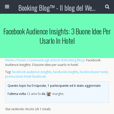
Booking Blog™ - Il blog del Web Marketing Turistico
Facebook Audience Insights: 3 Buone Idee Per
Usarlo In Hotel
Home
›
Forum
›
Commenti agli articoli di Booking Blog
›
Facebook
Audience Insights: 3 buone idee per usarlo in hotel
Tag:
facebook audience insights
,
facebook insights
,
facebook per hotel
,
promozione hotel facebook
Questo topic ha 0 risposte, 1 partecipante ed è stato aggiornato
l'ultima volta
12 anni fa
da
marghe
.
Stai vedendo rticolo (di 1 totali)