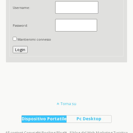
Username:
Password:
Mantienimi connesso
Login
Torna su
Dispositivo Portatile
Pc Desktop
All content Copyright Booking Blog™ - Il blog del Web Marketing Turistico