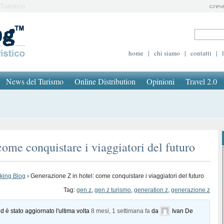
Turistico
home
|
chi siamo
|
contatti
|
News del Turismo
Online Distribution
Opinioni
Travel 2.0
ome conquistare i viaggiatori del futuro
oking Blog
›
Generazione Z in hotel: come conquistare i viaggiatori del futuro
Tag:
gen z
,
gen z turismo
,
generation z
,
generazione z
d è stato aggiornato l'ultima volta
8 mesi, 1 settimana fa
da
Ivan De