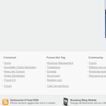
Contenuti
Forum Hot Tag
Community
-
Home
-
Revenue Managament
-
Forum
-
Hospitality Online Marketing
-
TripAdvisor
-
Effettua l'acce
-
News del Turismo
-
Expedia
-
Registrati grati
-
Online Distribution
-
Recensioni
-
Recupera la p
-
Travel 2.0
-
Booking.com
-
Forum
-
Tutti i tag del forum
Sottoscrivi il Feed RSS
Booking Blog Mobile
Resta sempre aggiornato ed in contatto
Naviga direttamente dal tuo cel