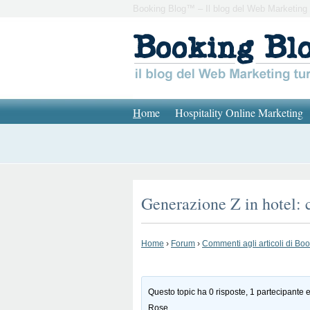
Booking Blog™ – Il blog del Web Marketing 
H
ome
Hospitality Online Marketing
Generazione Z in hotel: c
Home
›
Forum
›
Commenti agli articoli di Bo
Questo topic ha 0 risposte, 1 partecipante e
Rose
.