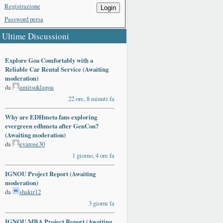
Registrazione
Login
Password persa
Ultime Discussioni
Explore Goa Comfortably with a
Reliable Car Rental Service (Awaiting
moderation)
da
amitsuklagoa
22 ore, 8 minuti fa
Why are EDHmeta fans exploring
evergreen edhmeta after GenCon?
(Awaiting moderation)
da
evarose30
1 giorno, 4 ore fa
IGNOU Project Report (Awaiting
moderation)
da
shakir12
3 giorni fa
IGNOU MBA Project Report (Awaiting