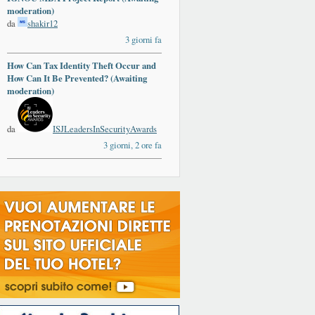
moderation)
da
shakir12
3 giorni fa
How Can Tax Identity Theft Occur and
How Can It Be Prevented? (Awaiting
moderation)
da
ISJLeadersInSecurityAwards
3 giorni, 2 ore fa