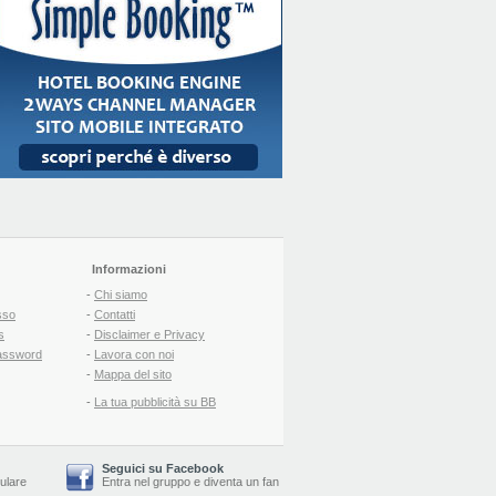
Informazioni
-
Chi siamo
sso
-
Contatti
s
-
Disclaimer e Privacy
assword
-
Lavora con noi
-
Mappa del sito
-
La tua pubblicità su BB
Seguici su Facebook
lulare
Entra nel gruppo
e
diventa un fan