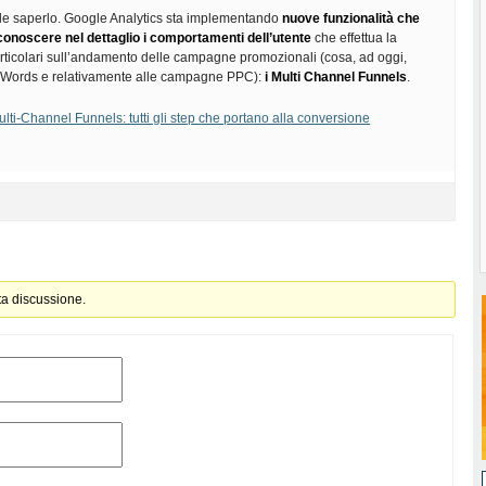
ile saperlo. Google Analytics sta implementando
nuove funzionalità che
onoscere nel dettaglio i comportamenti dell’utente
che effettua la
rticolari sull’andamento delle campagne promozionali (cosa, ad oggi,
AdWords e relativamente alle campagne PPC):
i Multi Channel Funnels
.
lti-Channel Funnels: tutti gli step che portano alla conversione
ta discussione.