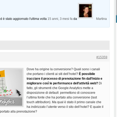
d è stato aggiornato l'ultima volta
15 anni, 3 mesi fa
da
Martina
#15359
Dove ha origine la conversione? Quali sono i canali
che portano i clienti ai siti dell’hotel?
È possibile
tracciare il processo di prenotazione fin dall’inizio e
migliorare così le performance dell’attività web?
Di
fatto, gli strumenti che Google Analytics mette a
disposizione di default permettono di conoscere
l’ultima fonte che ha portato alla conversione (last
touch attribution). Ma qual è stato il primo canale che
ha indirizzato l’utente verso il sito dell’hotel? E quale il
portato alla prenotazione?