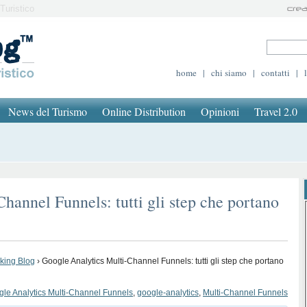
Turistico
home
|
chi siamo
|
contatti
|
News del Turismo
Online Distribution
Opinioni
Travel 2.0
hannel Funnels: tutti gli step che portano
oking Blog
›
Google Analytics Multi-Channel Funnels: tutti gli step che portano
le Analytics Multi-Channel Funnels
,
google-analytics
,
Multi-Channel Funnels