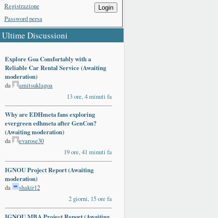
Registrazione
Login
Password persa
Ultime Discussioni
Explore Goa Comfortably with a
Reliable Car Rental Service (Awaiting
moderation)
da
amitsuklagoa
13 ore, 4 minuti fa
Why are EDHmeta fans exploring
evergreen edhmeta after GenCon?
(Awaiting moderation)
da
evarose30
19 ore, 41 minuti fa
IGNOU Project Report (Awaiting
moderation)
da
shakir12
2 giorni, 15 ore fa
IGNOU MBA Project Report (Awaiting