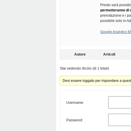
Presto sarà possib
permetteranno di c
prenotazione e i pa
possibile solo in 
Google Analytics Mu
Autore
Articoli
Stai vedendo rticolo (di 1 totali)
Devi essere loggato per rispondere a ques
Username:
Password: