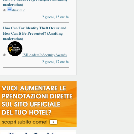
moderation)
da
shakir12
2 giorni, 15 ore fa
How Can Tax Identity Theft Occur and
How Can It Be Prevented? (Awaiting
moderation)
da
ISJLeadersInSecurityAwards
2 giorni, 17 ore fa