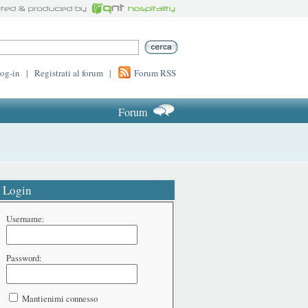
log-in
|
Registrati al forum
|
Forum RSS
Forum
Login
Username:
Password:
Mantienimi connesso