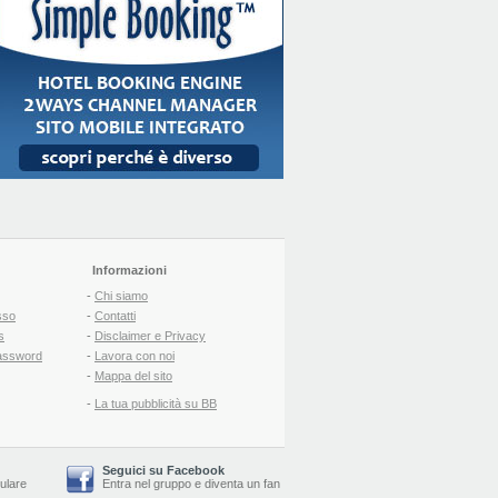
Informazioni
-
Chi siamo
sso
-
Contatti
s
-
Disclaimer e Privacy
assword
-
Lavora con noi
-
Mappa del sito
-
La tua pubblicità su BB
Seguici su Facebook
lulare
Entra nel gruppo
e
diventa un fan