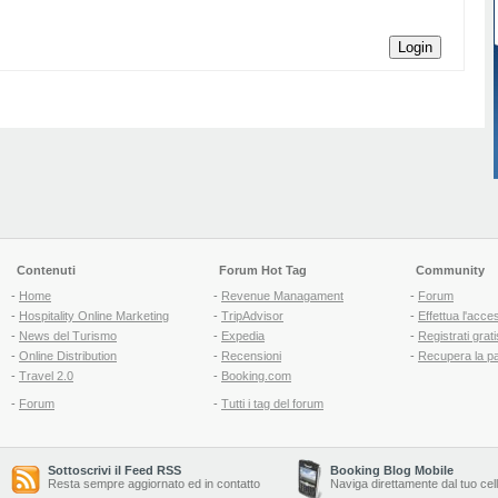
Login
Contenuti
Forum Hot Tag
Community
-
Home
-
Revenue Managament
-
Forum
-
Hospitality Online Marketing
-
TripAdvisor
-
Effettua l'acce
-
News del Turismo
-
Expedia
-
Registrati grati
-
Online Distribution
-
Recensioni
-
Recupera la p
-
Travel 2.0
-
Booking.com
-
Forum
-
Tutti i tag del forum
Sottoscrivi il Feed RSS
Booking Blog Mobile
Resta sempre aggiornato ed in contatto
Naviga direttamente dal tuo cel