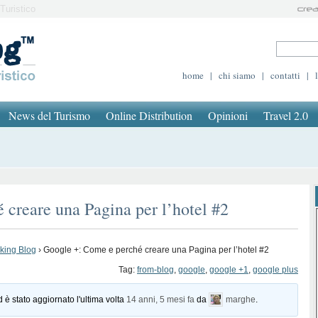
Turistico
home
|
chi siamo
|
contatti
|
News del Turismo
Online Distribution
Opinioni
Travel 2.0
creare una Pagina per l’hotel #2
oking Blog
›
Google +: Come e perché creare una Pagina per l’hotel #2
Tag:
from-blog
,
google
,
google +1
,
google plus
d è stato aggiornato l'ultima volta
14 anni, 5 mesi fa
da
marghe
.