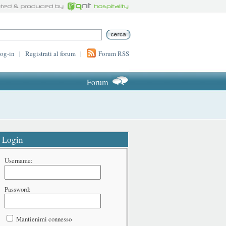
log-in
|
Registrati al forum
|
Forum RSS
Forum
Login
Username:
Password:
Mantienimi connesso