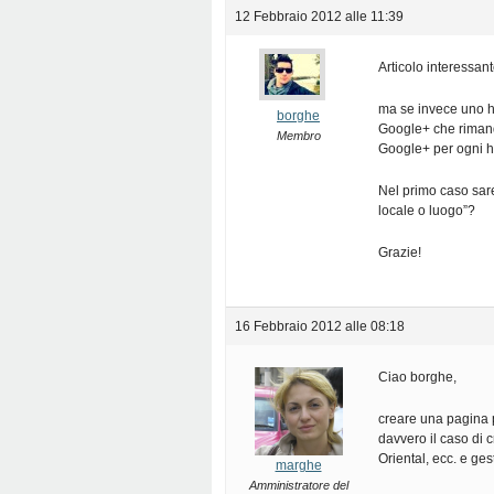
12 Febbraio 2012 alle 11:39
Articolo interessa
ma se invece uno ha
borghe
Google+ che rimanda
Membro
Google+ per ogni h
Nel primo caso sare
locale o luogo”?
Grazie!
16 Febbraio 2012 alle 08:18
Ciao borghe,
creare una pagina 
davvero il caso di
Oriental, ecc. e ge
marghe
Amministratore del