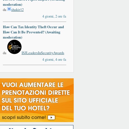
moderation)
da
shakir12
4 giorni, 2 ore fa
How Can Tax Identity Theft Occur and
How Can It Be Prevented? (Awaiting
moderation)
da
ISJLeadersInSecurityAwards
4 giorni, 4 ore fa