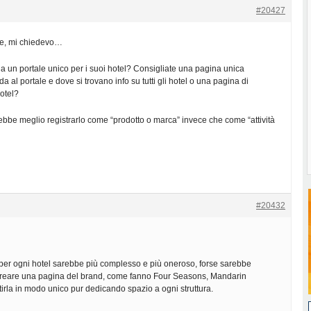
#20427
nte, mi chiedevo…
 un portale unico per i suoi hotel? Consigliate una pagina unica
 al portale e dove si trovano info su tutti gli hotel o una pagina di
otel?
bbe meglio registrarlo come “prodotto o marca” invece che come “attività
#20432
per ogni hotel sarebbe più complesso e più oneroso, forse sarebbe
 creare una pagina del brand, come fanno Four Seasons, Mandarin
stirla in modo unico pur dedicando spazio a ogni struttura.