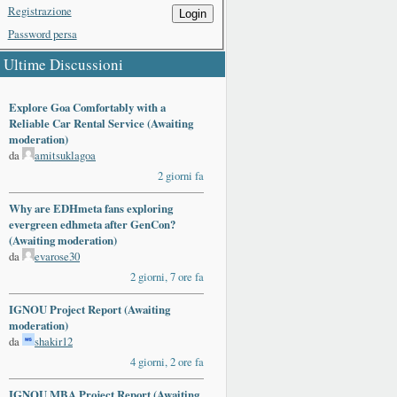
Registrazione
Login
Password persa
Ultime Discussioni
Explore Goa Comfortably with a
Reliable Car Rental Service (Awaiting
moderation)
da
amitsuklagoa
2 giorni fa
Why are EDHmeta fans exploring
evergreen edhmeta after GenCon?
(Awaiting moderation)
da
evarose30
2 giorni, 7 ore fa
IGNOU Project Report (Awaiting
moderation)
da
shakir12
4 giorni, 2 ore fa
IGNOU MBA Project Report (Awaiting