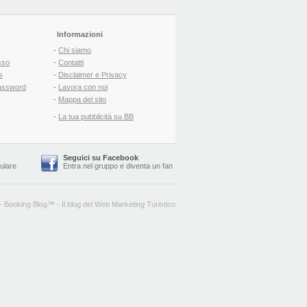
Informazioni
-
Chi siamo
sso
-
Contatti
s
-
Disclaimer e Privacy
assword
-
Lavora con noi
-
Mappa del sito
-
La tua pubblicità su BB
Seguici su Facebook
lulare
Entra nel gruppo
e
diventa un fan
-
Booking Blog
™ -
Il blog del Web Marketing Turistico