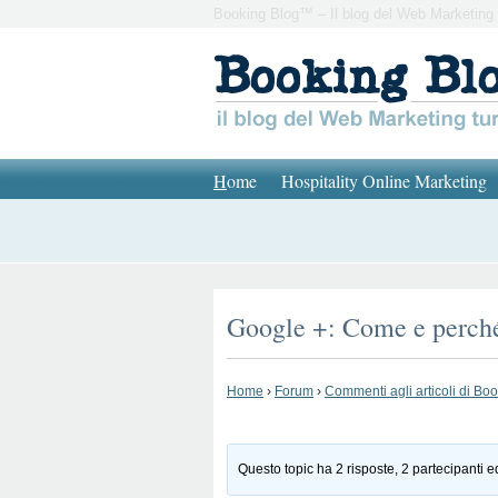
Booking Blog™ – Il blog del Web Marketing 
H
ome
Hospitality Online Marketing
Google +: Come e perché 
Home
›
Forum
›
Commenti agli articoli di Bo
Questo topic ha 2 risposte, 2 partecipanti e