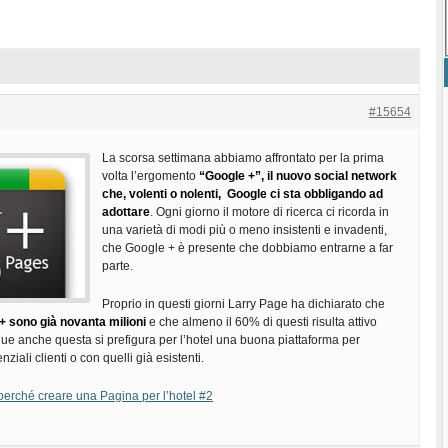
#15654
La scorsa settimana abbiamo affrontato per la prima
volta l’ergomento
“Google +”, il nuovo social network
che, volenti o nolenti, Google ci sta obbligando ad
adottare
. Ogni giorno il motore di ricerca ci ricorda in
una varietà di modi più o meno insistenti e invadenti,
che Google + è presente che dobbiamo entrarne a far
parte.
Proprio in questi giorni Larry Page ha dichiarato che
e+ sono già novanta milioni
e che almeno il 60% di questi risulta attivo
ue anche questa si prefigura per l’hotel una buona piattaforma per
nziali clienti o con quelli già esistenti.
erché creare una Pagina per l’hotel #2