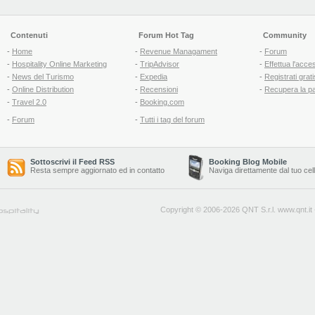
Contenuti
Forum Hot Tag
Community
-
Home
-
Revenue Managament
-
Forum
-
Hospitality Online Marketing
-
TripAdvisor
-
Effettua l'acce
-
News del Turismo
-
Expedia
-
Registrati grati
-
Online Distribution
-
Recensioni
-
Recupera la p
-
Travel 2.0
-
Booking.com
-
Forum
-
Tutti i tag del forum
Sottoscrivi il Feed RSS
Booking Blog Mobile
Resta sempre aggiornato ed in contatto
Naviga direttamente dal tuo cel
Copyright © 2006-2026 QNT S.r.l.
www.qnt.it