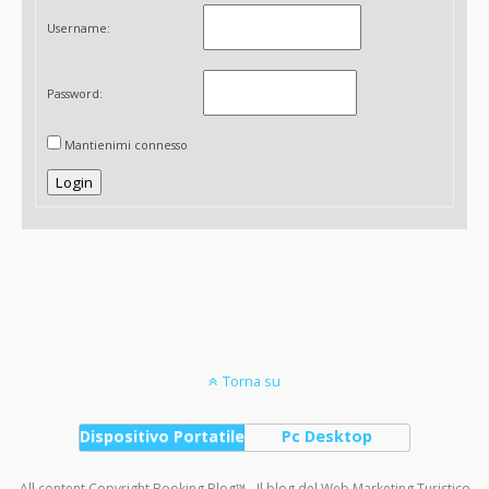
Username:
Password:
Mantienimi connesso
Login
Torna su
Dispositivo Portatile
Pc Desktop
All content Copyright Booking Blog™ - Il blog del Web Marketing Turistico