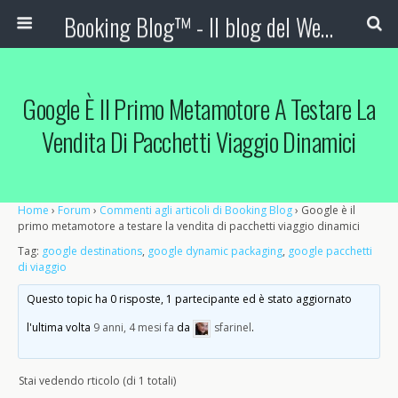
Booking Blog™ - Il blog del Web Marketing Turistico
Google È Il Primo Metamotore A Testare La
Vendita Di Pacchetti Viaggio Dinamici
Home
›
Forum
›
Commenti agli articoli di Booking Blog
›
Google è il
primo metamotore a testare la vendita di pacchetti viaggio dinamici
Tag:
google destinations
,
google dynamic packaging
,
google pacchetti
di viaggio
Questo topic ha 0 risposte, 1 partecipante ed è stato aggiornato
l'ultima volta
9 anni, 4 mesi fa
da
sfarinel
.
Stai vedendo rticolo (di 1 totali)