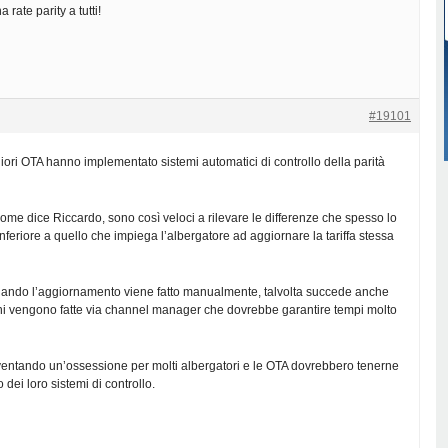
rate parity a tutti!
#19101
iori OTA hanno implementato sistemi automatici di controllo della parità
 come dice Riccardo, sono così veloci a rilevare le differenze che spesso lo
nferiore a quello che impiega l’albergatore ad aggiornare la tariffa stessa
ando l’aggiornamento viene fatto manualmente, talvolta succede anche
ni vengono fatte via channel manager che dovrebbe garantire tempi molto
ventando un’ossessione per molti albergatori e le OTA dovrebbero tenerne
 dei loro sistemi di controllo.