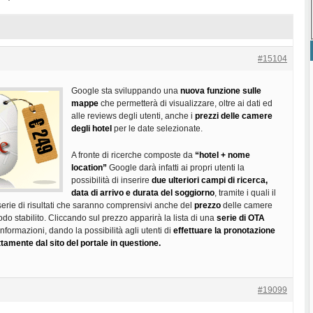
#15104
Google sta sviluppando una
nuova funzione sulle
mappe
che permetterà di visualizzare, oltre ai dati ed
alle reviews degli utenti, anche i
prezzi delle camere
degli hotel
per le date selezionate.
A fronte di ricerche composte da
“hotel + nome
location”
Google darà infatti ai propri utenti la
possibilità di inserire
due ulteriori campi di ricerca,
data di arrivo e durata del soggiorno
, tramite i quali il
serie di risultati che saranno comprensivi anche del
prezzo
delle camere
iodo stabilito. Cliccando sul prezzo apparirà la lista di una
serie di OTA
informazioni, dando la possibilità agli utenti di
effettuare la pronotazione
tamente dal sito del portale in questione.
#19099