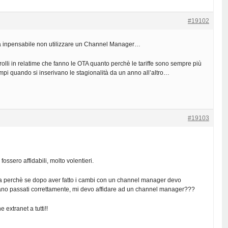
#19102
a inpensabile non utilizzare un Channel Manager…
trolli in relatime che fanno le OTA quanto perchè le tariffe sono sempre più
pi quando si inserivano le stagionalità da un anno all’altro…
#19103
ossero affidabili, molto volentieri.
 perchè se dopo aver fatto i cambi con un channel manager devo
siano passati correttamente, mi devo affidare ad un channel manager???
extranet a tutti!!