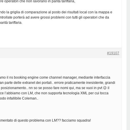
e operatori che non lavorano in parità tariffaria,
do la griglia di comparazione al posto dei risultati local con la mappa e
ntrollate porterà ad avere grossi problemi con tutti gli operatori che da
rità tariffaria.
#19107
zziamo il ns booking engine come channel manager, mediante interfaccia
n parte delle extranet dei portali.. errore praticamente inesistente, grandi
 di posizionamento.. nn so se posso fare nomi qui, ma se vuoi in pvt 😉 il
ce l’abbiamo con LM, che non supporta tecnologia XML per cui tocca
odo infallibile Coleman..
 lamentato di questo problema con LM?? facciamo squadra!