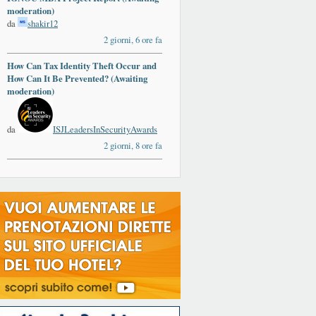
moderation)
da
shakir12
2 giorni, 6 ore fa
How Can Tax Identity Theft Occur and
How Can It Be Prevented? (Awaiting
moderation)
da
ISJLeadersInSecurityAwards
2 giorni, 8 ore fa