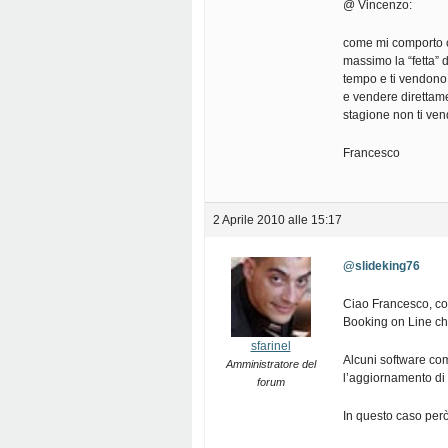
@ Vincenzo:
come mi comporto c
massimo la “fetta” d
tempo e ti vendono
e vendere direttame
stagione non ti ven
Francesco
2 Aprile 2010 alle 15:17
@slideking76
Ciao Francesco, co
Booking on Line che
sfarinel
Alcuni software com
Amministratore del
l’aggiornamento di 
forum
In questo caso però 