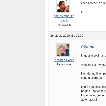
ecco perchè in quest
S.
dott_stefano_tiri
bocchi
Partecipante
26 Marzo 2010 alle 22:09
@Stefano
:
In queste settiman
Riccardo Cocco
Partecipante
A me mi stanno ma
Non danno il tempo a
sono discordanti.
In più non so se ca
pagina una tariffa 
Expedia legge quind
automatica!!