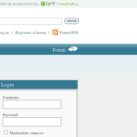
log-in
|
Registrati al forum
|
Forum RSS
Forum
Login
Username:
Password:
Mantienimi connesso