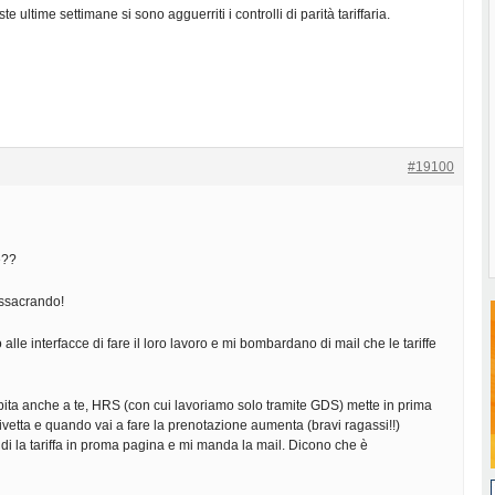
e ultime settimane si sono agguerriti i controlli di parità tariffaria.
#19100
e??
ssacrando!
lle interfacce di fare il loro lavoro e mi bombardano di mail che le tariffe
pita anche a te, HRS (con cui lavoriamo solo tramite GDS) mette in prima
civetta e quando vai a fare la prenotazione aumenta (bravi ragassi!!)
i la tariffa in proma pagina e mi manda la mail. Dicono che è