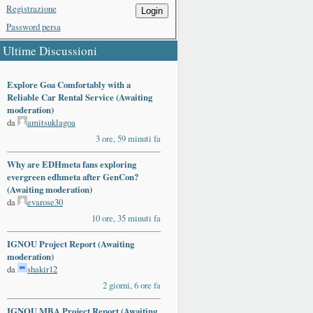
Registrazione
Login
Password persa
Ultime Discussioni
Explore Goa Comfortably with a
Reliable Car Rental Service (Awaiting
moderation)
da
amitsuklagoa
3 ore, 59 minuti fa
Why are EDHmeta fans exploring
evergreen edhmeta after GenCon?
(Awaiting moderation)
da
evarose30
10 ore, 35 minuti fa
IGNOU Project Report (Awaiting
moderation)
da
shakir12
2 giorni, 6 ore fa
IGNOU MBA Project Report (Awaiting