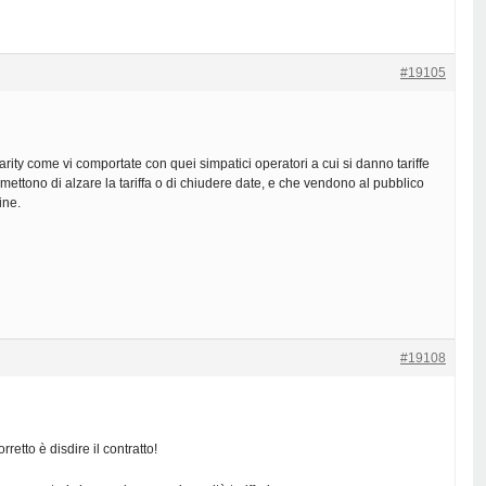
#19105
parity come vi comportate con quei simpatici operatori a cui si danno tariffe
mettono di alzare la tariffa o di chiudere date, e che vendono al pubblico
ine.
#19108
retto è disdire il contratto!