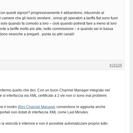
on questi signori? progressivamente li abbandono, riducendo al
i camere che gli lascio vendere.. ormai gli operatori a tariffa flat sono fuori
 solo quando fa comodo a loro – cioè quando potresti fare a meno di loro
nte a tariffe molto più alte, netto commissione – e quando sei in bassa
dono neanche a pregarli.. punta su altri canali!
#19109
nfermo quello che dici. Con un buon Channel Manager integrato nel
 si interfaccia via XML certificato a 2 vie non ci sono mai problemi.
e il nostro
iRev Channel Manager
consentono in aggiunta anche
portali non dotati di interfaccia XML come Last Minutes.
la velocità è inferiore e non è possibile automatizzare proprio tutto.