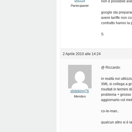
bocchi
non è possibile aver
Partecipante
google sta preparan
avere tariffe non co
contratto hanno la pa
S.
2 Aprile 2010 alle 14:24
@ Riccardo:
in realtà noi utili
XML si collega a gra
risultati in termini
slideking76
problema + grosso 
Membro
aggiornarlo col met
co-le-man..
qualcun altro si è