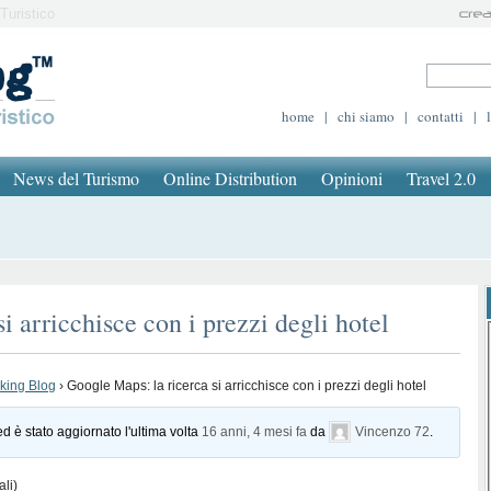
Turistico
home
|
chi siamo
|
contatti
|
News del Turismo
Online Distribution
Opinioni
Travel 2.0
i arricchisce con i prezzi degli hotel
oking Blog
›
Google Maps: la ricerca si arricchisce con i prezzi degli hotel
ed è stato aggiornato l'ultima volta
16 anni, 4 mesi fa
da
Vincenzo 72
.
ali)