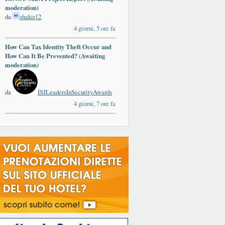
moderation)
da
shakir12
4 giorni, 5 ore fa
How Can Tax Identity Theft Occur and
How Can It Be Prevented? (Awaiting
moderation)
da
ISJLeadersInSecurityAwards
4 giorni, 7 ore fa