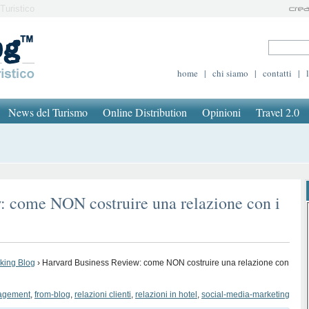
Turistico
home
|
chi siamo
|
contatti
|
News del Turismo
Online Distribution
Opinioni
Travel 2.0
: come NON costruire una relazione con i
oking Blog
›
Harvard Business Review: come NON costruire una relazione con
agement
,
from-blog
,
relazioni clienti
,
relazioni in hotel
,
social-media-marketing