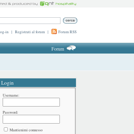
log-in
|
Registrati al forum
|
Forum RSS
Forum
Login
Username:
Password:
Mantienimi connesso