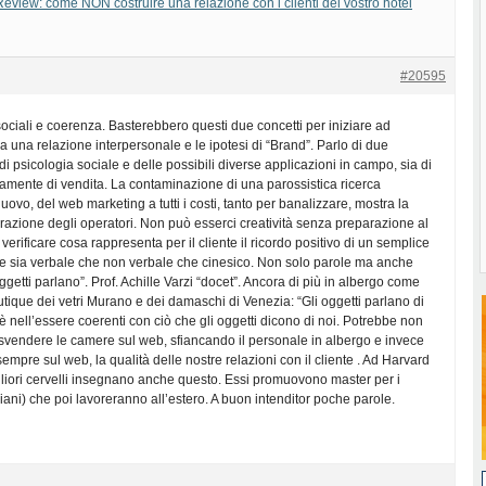
view: come NON costruire una relazione con i clienti del vostro hotel
#20595
ciali e coerenza. Basterebbero questi due concetti per iniziare ad
 una relazione interpersonale e le ipotesi di “Brand”. Parlo di due
i psicologia sociale e delle possibili diverse applicazioni in campo, sia di
amente di vendita. La contaminazione di una parossistica ricerca
uovo, del web marketing a tutti i costi, tanto per banalizzare, mostra la
azione degli operatori. Non può esserci creatività senza preparazione al
erificare cosa rappresenta per il cliente il ricordo positivo di un semplice
le sia verbale che non verbale che cinesico. Non solo parole ma anche
i oggetti parlano”. Prof. Achille Varzi “docet”. Ancora di più in albergo come
utique dei vetri Murano e dei damaschi di Venezia: “Gli oggetti parlano di
 è nell’essere coerenti con ciò che gli oggetti dicono di noi. Potrebbe non
svendere le camere sul web, sfiancando il personale in albergo e invece
empre sul web, la qualità delle nostre relazioni con il cliente . Ad Harvard
 migliori cervelli insegnano anche questo. Essi promuovono master per i
liani) che poi lavoreranno all’estero. A buon intenditor poche parole.