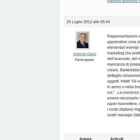
Harvard Business Re
25 Luglio 2012 alle 05:44
Rappresentazioni so
apprendere cosa sia
elementari esempi d
marketing che prett
Antonio Greci
dell’avanzato, del n
Partecipante
mancanza di prepar
creare. Basterebbe v
dettaglio relaziona
oggetti. Infatti “Gl
in aereo o nella bo
noi.” . La coerenza
essere necessario 
saper trasmettere, s
i nostri (italiani)
nostri manager (ita
Autore
Articoli