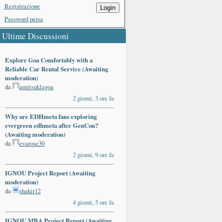
Registrazione
Login
Password persa
Ultime Discussioni
Explore Goa Comfortably with a
Reliable Car Rental Service (Awaiting
moderation)
da
amitsuklagoa
2 giorni, 3 ore fa
Why are EDHmeta fans exploring
evergreen edhmeta after GenCon?
(Awaiting moderation)
da
evarose30
2 giorni, 9 ore fa
IGNOU Project Report (Awaiting
moderation)
da
shakir12
4 giorni, 5 ore fa
IGNOU MBA Project Report (Awaiting