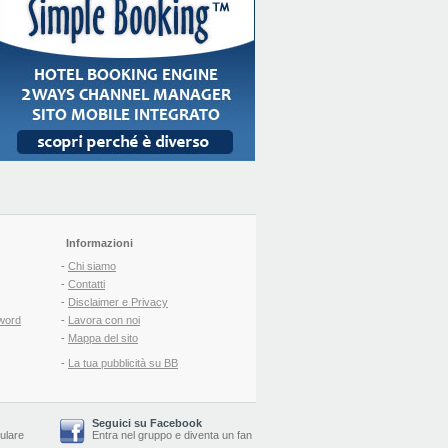
Informazioni
-
Chi siamo
-
Contatti
-
Disclaimer e Privacy
word
-
Lavora con noi
-
Mappa del sito
-
La tua pubblicità su BB
Seguici su Facebook
lulare
Entra nel gruppo
e
diventa un fan