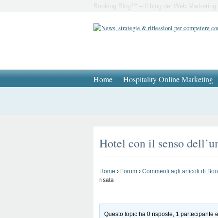
Booking Blog™ – Il blog del Web Marketing 
H
ome
Hospitality Online Marketing
Hotel con il senso dell’u
Home
›
Forum
›
Commenti agli articoli di Bo
risata
Questo topic ha 0 risposte, 1 partecipante e