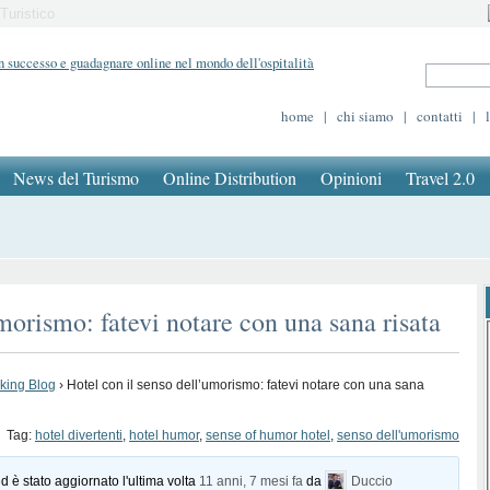
Turistico
home
|
chi siamo
|
contatti
|
News del Turismo
Online Distribution
Opinioni
Travel 2.0
morismo: fatevi notare con una sana risata
oking Blog
›
Hotel con il senso dell’umorismo: fatevi notare con una sana
Tag:
hotel divertenti
,
hotel humor
,
sense of humor hotel
,
senso dell'umorismo
d è stato aggiornato l'ultima volta
11 anni, 7 mesi fa
da
Duccio