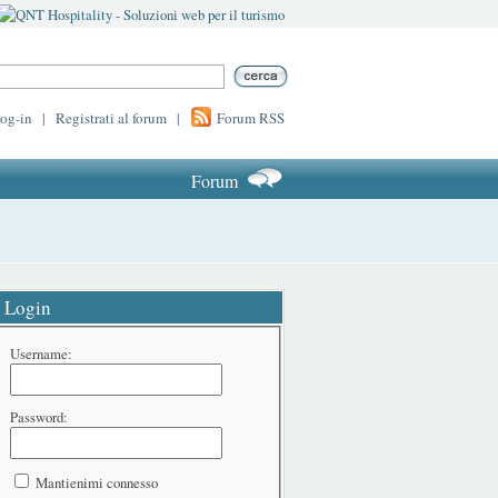
log-in
|
Registrati al forum
|
Forum RSS
Forum
Login
Username:
Password:
Mantienimi connesso