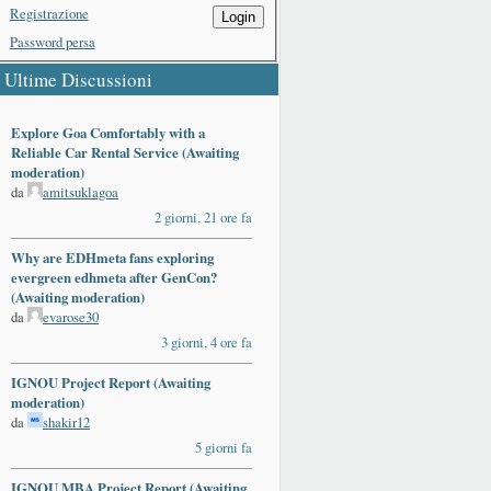
Registrazione
Login
Password persa
Ultime Discussioni
Explore Goa Comfortably with a
Reliable Car Rental Service (Awaiting
moderation)
da
amitsuklagoa
2 giorni, 21 ore fa
Why are EDHmeta fans exploring
evergreen edhmeta after GenCon?
(Awaiting moderation)
da
evarose30
3 giorni, 4 ore fa
IGNOU Project Report (Awaiting
moderation)
da
shakir12
5 giorni fa
IGNOU MBA Project Report (Awaiting