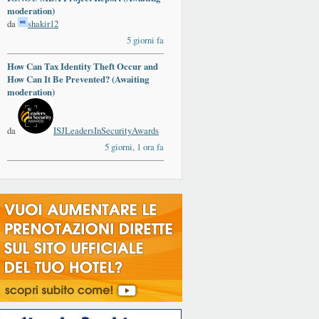
moderation)
da
shakir12
5 giorni fa
How Can Tax Identity Theft Occur and
How Can It Be Prevented? (Awaiting
moderation)
da
ISJLeadersInSecurityAwards
5 giorni, 1 ora fa