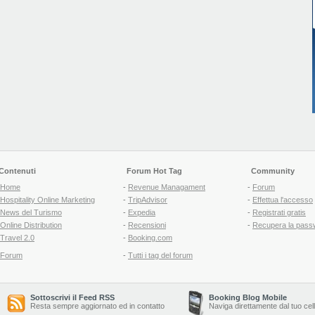
Contenuti
Forum Hot Tag
Community
Home
-
Revenue Managament
-
Forum
Hospitality Online Marketing
-
TripAdvisor
-
Effettua l'accesso
News del Turismo
-
Expedia
-
Registrati gratis
Online Distribution
-
Recensioni
-
Recupera la pass
Travel 2.0
-
Booking.com
Forum
-
Tutti i tag del forum
Sottoscrivi il Feed RSS
Booking Blog Mobile
Resta sempre aggiornato ed in contatto
Naviga direttamente dal tuo cel