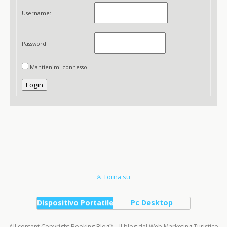
Username:
Password:
Mantienimi connesso
Login
Torna su
Dispositivo Portatile
Pc Desktop
All content Copyright Booking Blog™ - Il blog del Web Marketing Turistico