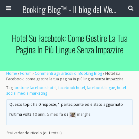
Booking Blog™ - Il blog del Web Marketing Turistico
Hotel Su Facebook: Come Gestire La Tua
Pagina In Più Lingue Senza Impazzire
Home
›
Forum
›
Commenti agli articoli di Booking Blog
›
Hotel su
Facebook: come gestire la tua pagina in più lingue senza impazzire
Tag:
bottone facebook hotel
,
facebook hotel
,
facebook lingue
,
hotel
social media marketing
Questo topic ha 0 risposte, 1 partecipante ed è stato aggiornato
l'ultima volta
10 anni, 5 mesi fa
da
marghe
.
Stai vedendo rticolo (di 1 totali)