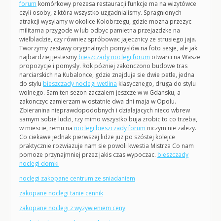
forum
komórkowy prezesa restauracji funkcje ma na wizytówce
czyli osoby, z która wszystko uzgadnialismy. Spragnionych
atrakcji wysylamy w okolice Kolobrzegu, gdzie mozna przezyc
militarna przygode w lub odbyc pamietna przejazdzke na
wielbladzie, czy równiez spróbowac jajecznicy ze strusiego jaja.
Tworzymy zestawy oryginalnych pomyslów na foto sesje, ale jak
najbardziej jestesmy
bieszczady noclegi forum
otwarci na Wasze
propozycje i pomysly. Rok pózniej zakonczono budowe tras
narciarskich na Kubalonce, gdzie znajduja sie dwie petle, jedna
do stylu
bieszczady noclegi wetlina
klasycznego, druga do stylu
wolnego. Sam ten sezon zaczalem jeszcze w w Gdansku, a
zakonczyc zamierzam w ostatnie dwa dni maja w Opolu.
Zbieranina nieprawdopodobnych i dzialajacych nieco wbrew
samym sobie ludzi, rzy mimo wszystko buja zrobic to co trzeba,
w miescie, remu na
noclegi bieszczady forum
niczym nie zalezy.
Co ciekawe jednak pierwszej lidze juz po szóstej kolejce
praktycznie rozwiazuje nam sie powoli kwestia Mistrza Co nam
pomoze przynajmniej przez jakis czas wypoczac.
bieszczady
noclegi domki
noclegi zakopane centrum ze sniadaniem
zakopane noclegi tanie cennik
zakopane noclegi z wyzywieniem ceny