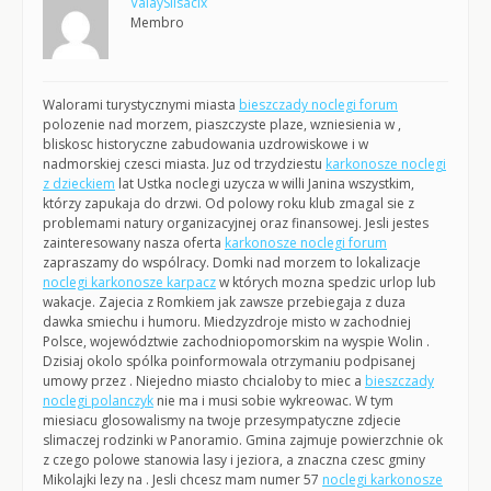
ValaySlisacix
Membro
Walorami turystycznymi miasta
bieszczady noclegi forum
polozenie nad morzem, piaszczyste plaze, wzniesienia w ,
bliskosc historyczne zabudowania uzdrowiskowe i w
nadmorskiej czesci miasta. Juz od trzydziestu
karkonosze noclegi
z dzieckiem
lat Ustka noclegi uzycza w willi Janina wszystkim,
którzy zapukaja do drzwi. Od polowy roku klub zmagal sie z
problemami natury organizacyjnej oraz finansowej. Jesli jestes
zainteresowany nasza oferta
karkonosze noclegi forum
zapraszamy do wspólracy. Domki nad morzem to lokalizacje
noclegi karkonosze karpacz
w których mozna spedzic urlop lub
wakacje. Zajecia z Romkiem jak zawsze przebiegaja z duza
dawka smiechu i humoru. Miedzyzdroje misto w zachodniej
Polsce, województwie zachodniopomorskim na wyspie Wolin .
Dzisiaj okolo spólka poinformowala otrzymaniu podpisanej
umowy przez . Niejedno miasto chcialoby to miec a
bieszczady
noclegi polanczyk
nie ma i musi sobie wykreowac. W tym
miesiacu glosowalismy na twoje przesympatyczne zdjecie
slimaczej rodzinki w Panoramio. Gmina zajmuje powierzchnie ok
z czego polowe stanowia lasy i jeziora, a znaczna czesc gminy
Mikolajki lezy na . Jesli chcesz mam numer 57
noclegi karkonosze