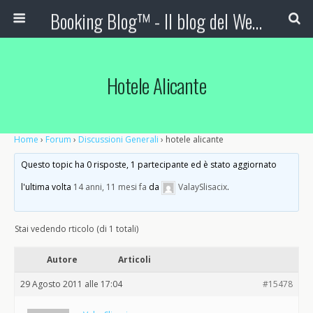
Booking Blog™ - Il blog del Web Marketing Turistico
Hotele Alicante
Home
›
Forum
›
Discussioni Generali
›
hotele alicante
Questo topic ha 0 risposte, 1 partecipante ed è stato aggiornato
l'ultima volta
14 anni, 11 mesi fa
da
ValaySlisacix
.
Stai vedendo rticolo (di 1 totali)
Autore
Articoli
29 Agosto 2011 alle 17:04
#15478